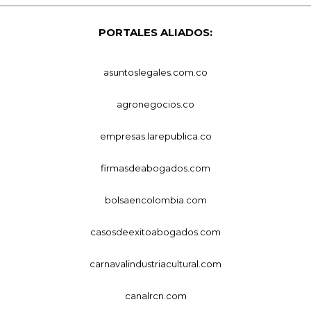
PORTALES ALIADOS:
asuntoslegales.com.co
agronegocios.co
empresas.larepublica.co
firmasdeabogados.com
bolsaencolombia.com
casosdeexitoabogados.com
carnavalindustriacultural.com
canalrcn.com