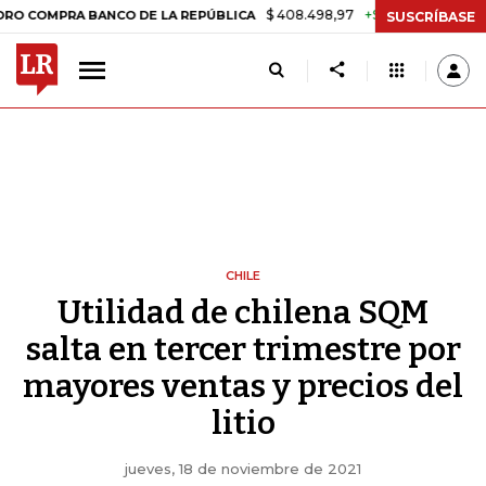
$ 408.498,97
+$ 8.753,81
+2,19%
PRA BANCO DE LA REPÚBLICA
TA
SUSCRÍBASE
CHILE
Utilidad de chilena SQM
salta en tercer trimestre por
mayores ventas y precios del
litio
jueves, 18 de noviembre de 2021