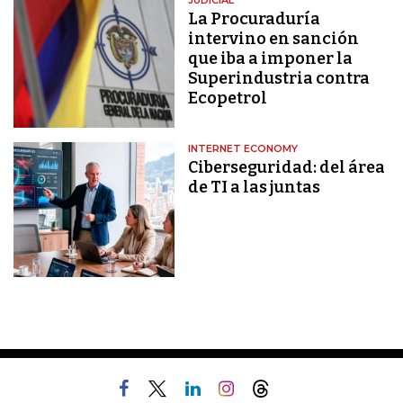
JUDICIAL
La Procuraduría
intervino en sanción
que iba a imponer la
Superindustria contra
Ecopetrol
INTERNET ECONOMY
Ciberseguridad: del área
de TI a las juntas