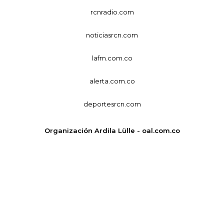
rcnradio.com
noticiasrcn.com
lafm.com.co
alerta.com.co
deportesrcn.com
Organización Ardila Lülle - oal.com.co