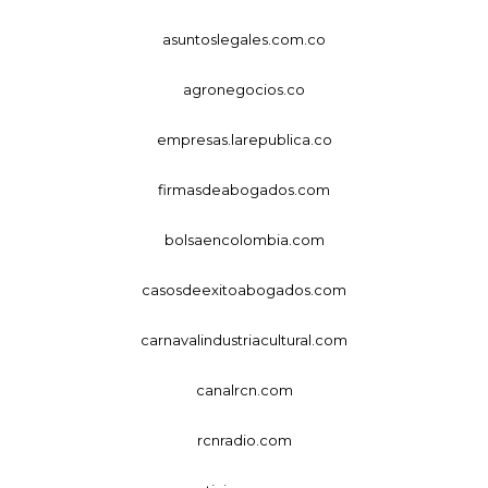
asuntoslegales.com.co
agronegocios.co
empresas.larepublica.co
firmasdeabogados.com
bolsaencolombia.com
casosdeexitoabogados.com
carnavalindustriacultural.com
canalrcn.com
rcnradio.com