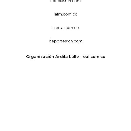
noticiasrcn.com
lafm.com.co
alerta.com.co
deportesrcn.com
Organización Ardila Lülle - oal.com.co