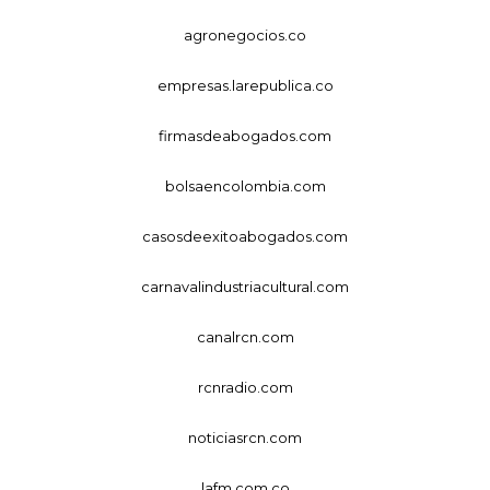
agronegocios.co
empresas.larepublica.co
firmasdeabogados.com
bolsaencolombia.com
casosdeexitoabogados.com
carnavalindustriacultural.com
canalrcn.com
rcnradio.com
noticiasrcn.com
lafm.com.co