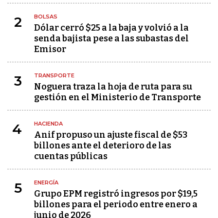
BOLSAS
2
Dólar cerró $25 a la baja y volvió a la
senda bajista pese a las subastas del
Emisor
TRANSPORTE
3
Noguera traza la hoja de ruta para su
gestión en el Ministerio de Transporte
HACIENDA
4
Anif propuso un ajuste fiscal de $53
billones ante el deterioro de las
cuentas públicas
ENERGÍA
5
Grupo EPM registró ingresos por $19,5
billones para el periodo entre enero a
junio de 2026