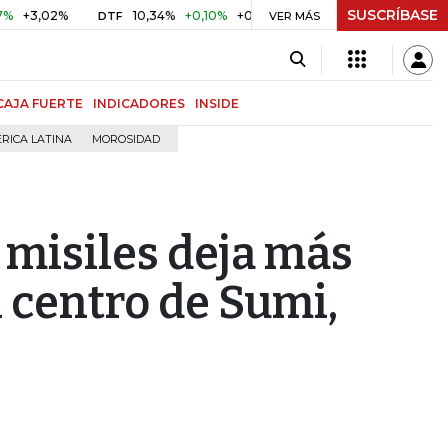
SUSCRÍBASE
2%
10,34%
+0,10%
+0,98%
$ 416,86
+$ 0,05
+0,01%
DTF
UVR
VER MÁS
CAJA FUERTE
INDICADORES
INSIDE
RICA LATINA
MOROSIDAD
 misiles deja más
l centro de Sumi,