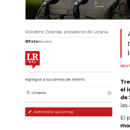
Volodímir Zelenski, presidente de Ucrania
Foto:
Reuters
REU
Agregue a sus temas de interés
Tre
el 
Ucrania
de 
las
Administre sus temas
El 
mor