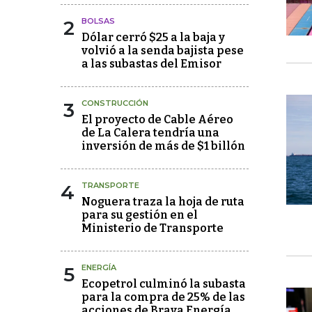
2
BOLSAS
Dólar cerró $25 a la baja y
volvió a la senda bajista pese
a las subastas del Emisor
3
CONSTRUCCIÓN
El proyecto de Cable Aéreo
de La Calera tendría una
inversión de más de $1 billón
4
TRANSPORTE
Noguera traza la hoja de ruta
para su gestión en el
Ministerio de Transporte
5
ENERGÍA
Ecopetrol culminó la subasta
para la compra de 25% de las
acciones de Brava Energía