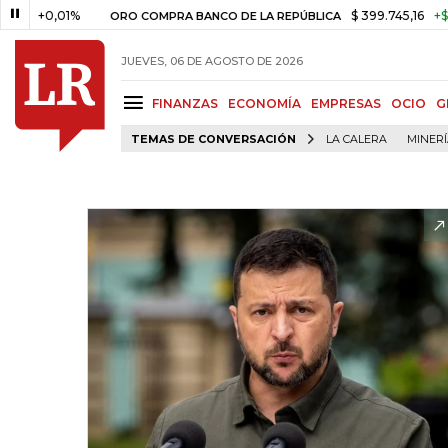
,01%
$ 399.745,16
+$ 2.295,71
ORO COMPRA BANCO DE LA REPÚBLICA
JUEVES, 06 DE AGOSTO DE 2026
FINANZAS
ECONOMÍA
EMPRESAS
OCIO
G
TEMAS DE CONVERSACIÓN
LA CALERA
MINER