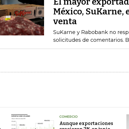
El mayor exportad
México, SuKarne, 
venta
SuKarne y Rabobank no respo
solicitudes de comentarios. 
COMERCIO
Aunque exportaciones