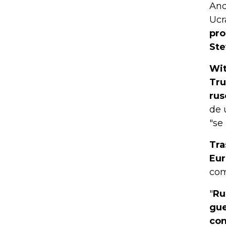
And
Ucr
pro
Ste
Wit
Tru
rus
de 
"se
Tra
Eur
com
"
Ru
gue
con