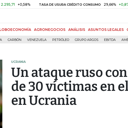
+0,58%
29,66%
+0,87%
+3,0
TASA DE USURA CRÉDITO CONSUMO
LOBOECONOMÍA
AGRONEGOCIOS
ANÁLISIS
ASUNTOS LEGALES
ÍA
CARBÓN
VENEZUELA
PETRÓLEO
GRUPO ARGOS
EBITDA
AMÉ
UCRANIA
Un ataque ruso con
de 30 víctimas en e
en Ucrania