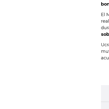
bo
El 
rea
dur
sob
Ucr
mut
acu