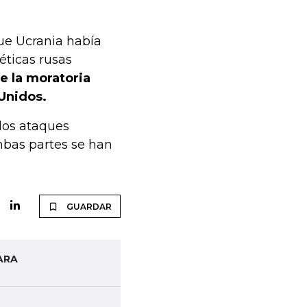
ue Ucrania había
éticas rusas
de la moratoria
Unidos.
los ataques
mbas partes se han
GUARDAR
ARA