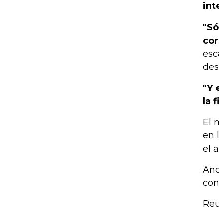
int
"Só
cor
esc
des
"Y 
la 
El 
en 
el 
And
con
Reu