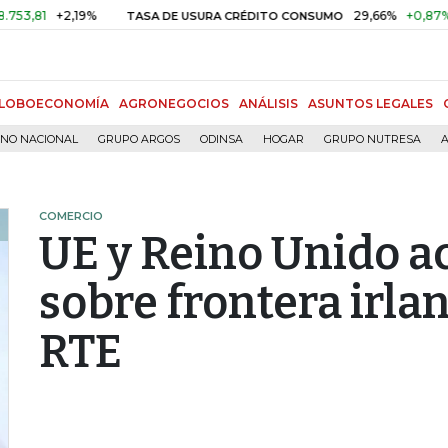
1
+2,19%
29,66%
+0,87%
+3,
TASA DE USURA CRÉDITO CONSUMO
LOBOECONOMÍA
AGRONEGOCIOS
ANÁLISIS
ASUNTOS LEGALES
RNO NACIONAL
GRUPO ARGOS
ODINSA
HOGAR
GRUPO NUTRESA
A
COMERCIO
UE y Reino Unido a
sobre frontera irlan
RTE