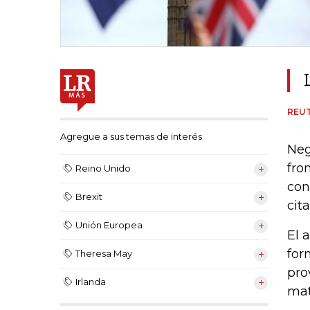
REU
Agregue a sus temas de interés
Neg
fro
Reino Unido
con
Brexit
cit
Unión Europea
El 
for
Theresa May
pro
Irlanda
mat