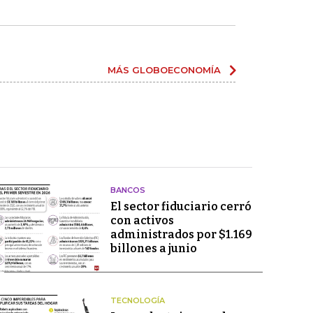
MÁS GLOBOECONOMÍA
BANCOS
El sector fiduciario cerró
con activos
administrados por $1.169
billones a junio
TECNOLOGÍA