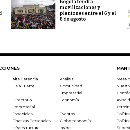
Bogotá tendrá
movilizaciones y
d
plantones entre el 6 y el
8 de agosto
CCIONES
MANT
Alta Gerencia
Análisis
Mesa d
Caja Fuerte
Comunidad
Nuestr
Empresarial
Contác
Directorio
Economía
Aviso 
Empresarial
Términ
Especiales
Eventos
Políti
Finanzas Personales
Globoeconomía
Polític
Infraestructura
Inside
Superi