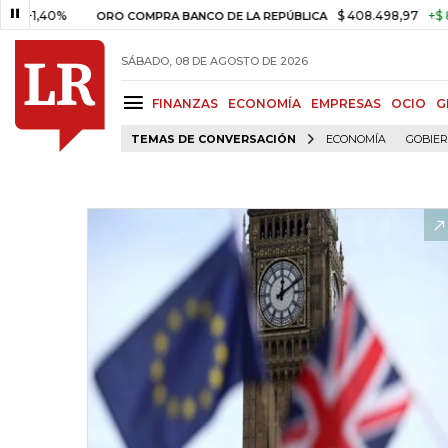
,40%
$ 408.498,97
+$ 8.753,8
ORO COMPRA BANCO DE LA REPÚBLICA
SÁBADO, 08 DE AGOSTO DE 2026
FINANZAS
ECONOMÍA
EMPRESAS
OCIO
G
TEMAS DE CONVERSACIÓN
ECONOMÍA
GOBIE