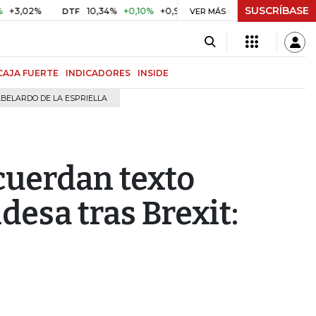
SUSCRÍBASE
02%
10,34%
+0,10%
+0,98%
$ 416,96
+$ 0,05
+0,01%
DTF
UVR
VER MÁS
CAJA FUERTE
INDICADORES
INSIDE
BELARDO DE LA ESPRIELLA
cuerdan texto
desa tras Brexit: