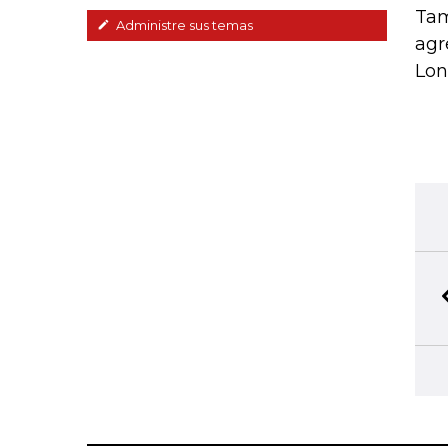
Tam
Administre sus temas
agr
Lon