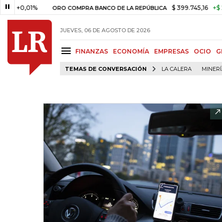
,01%
$ 399.745,16
+$ 2.295,71
ORO COMPRA BANCO DE LA REPÚBLICA
JUEVES, 06 DE AGOSTO DE 2026
FINANZAS
ECONOMÍA
EMPRESAS
OCIO
G
TEMAS DE CONVERSACIÓN
LA CALERA
MINER