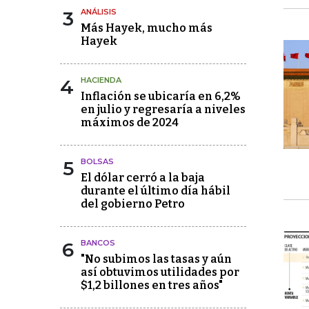
3
ANÁLISIS
Más Hayek, mucho más
Hayek
4
HACIENDA
Inflación se ubicaría en 6,2%
en julio y regresaría a niveles
máximos de 2024
5
BOLSAS
El dólar cerró a la baja
durante el último día hábil
del gobierno Petro
6
BANCOS
"No subimos las tasas y aún
así obtuvimos utilidades por
$1,2 billones en tres años"