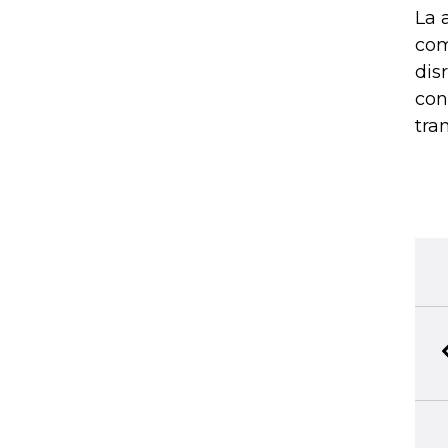
La 
com
dis
con
tra