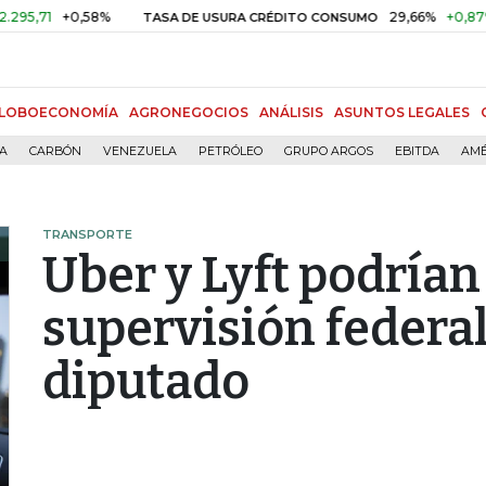
+0,58%
29,66%
+0,87%
+3,0
TASA DE USURA CRÉDITO CONSUMO
LOBOECONOMÍA
AGRONEGOCIOS
ANÁLISIS
ASUNTOS LEGALES
ÍA
CARBÓN
VENEZUELA
PETRÓLEO
GRUPO ARGOS
EBITDA
AMÉ
TRANSPORTE
Uber y Lyft podría
supervisión federa
diputado