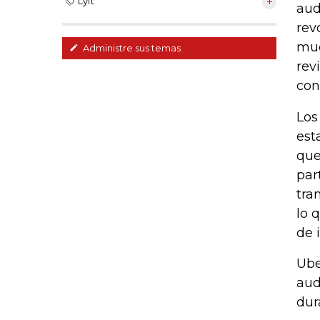
Lyft
aud
rev
muc
Administre sus temas
rev
con
Los
est
que
par
tra
lo 
de 
Ube
aud
dur