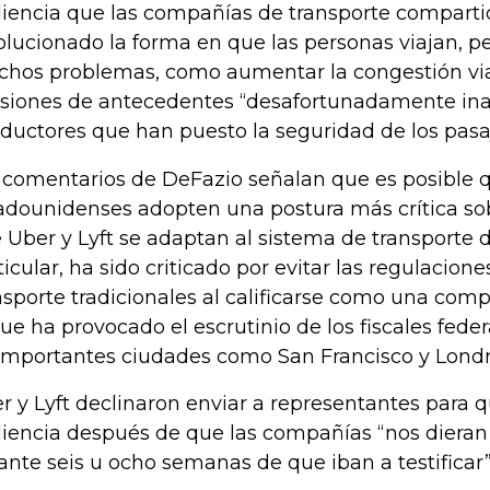
iencia que las compañías de transporte compart
olucionado la forma en que las personas viajan, p
hos problemas, como aumentar la congestión vial
isiones de antecedentes “desafortunadamente in
ductores que han puesto la seguridad de los pasaj
 comentarios de DeFazio señalan que es posible q
adounidenses adopten una postura más crítica so
 Uber y Lyft se adaptan al sistema de transporte d
ticular, ha sido criticado por evitar las regulacione
nsporte tradicionales al calificarse como una comp
que ha provocado el escrutinio de los fiscales feder
importantes ciudades como San Francisco y Londr
r y Lyft declinaron enviar a representantes para qu
iencia después de que las compañías “nos dieran
ante seis u ocho semanas de que iban a testificar”