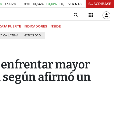
SUSCRÍBASE
2%
10,34%
+0,10%
+0,98%
$ 416,86
+$ 0,05
+0,01%
DTF
UVR
VER MÁS
CAJA FUERTE
INDICADORES
INSIDE
RICA LATINA
MOROSIDAD
n enfrentar mayor
l según afirmó un