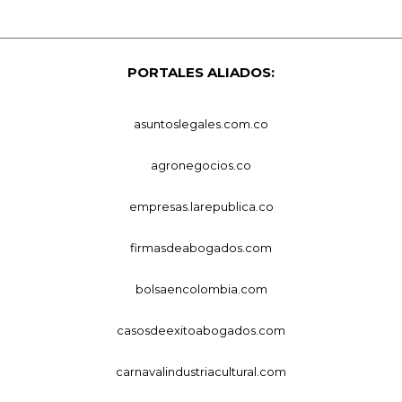
PORTALES ALIADOS:
asuntoslegales.com.co
agronegocios.co
empresas.larepublica.co
firmasdeabogados.com
bolsaencolombia.com
casosdeexitoabogados.com
carnavalindustriacultural.com