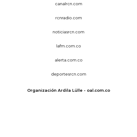
canalrcn.com
rcnradio.com
noticiasrcn.com
lafm.com.co
alerta.com.co
deportesrcn.com
Organización Ardila Lülle - oal.com.co