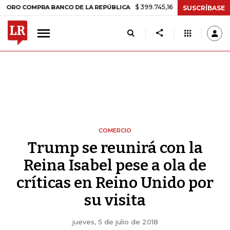
$ 399.745,16
+$ 2.295,71
+0,58%
MPRA BANCO DE LA REPÚBLICA
T
SUSCRÍBASE
COMERCIO
Trump se reunirá con la
Reina Isabel pese a ola de
críticas en Reino Unido por
su visita
jueves, 5 de julio de 2018