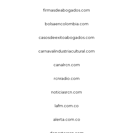
firmasdeabogados.com
bolsaencolombia.com
casosdeexitoabogados.com
carnavalindustriacultural.com
canalrcn.com
rcnradio.com
noticiasrcn.com
lafm.com.co
alerta.com.co
deportesrcn.com