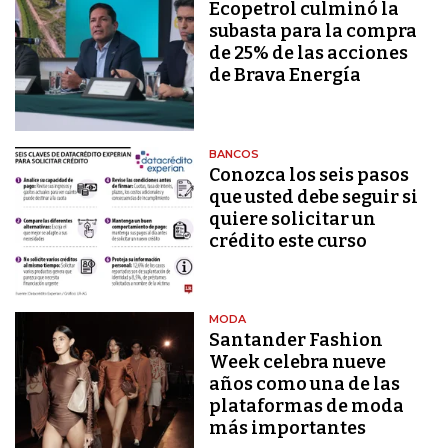
Ecopetrol culminó la
subasta para la compra
de 25% de las acciones
de Brava Energía
BANCOS
Conozca los seis pasos
que usted debe seguir si
quiere solicitar un
crédito este curso
MODA
Santander Fashion
Week celebra nueve
años como una de las
plataformas de moda
más importantes