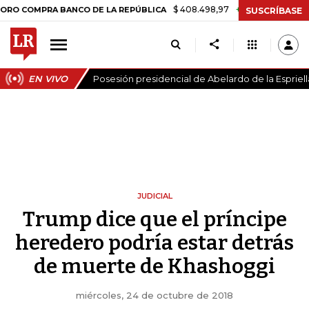
$ 408.498,97
+$ 8.753,81
+2,19%
RA BANCO DE LA REPÚBLICA
TA
SUSCRÍBASE
EN VIVO
Posesión presidencial de Abelardo de la Espriell
JUDICIAL
Trump dice que el príncipe
heredero podría estar detrás
de muerte de Khashoggi
miércoles, 24 de octubre de 2018