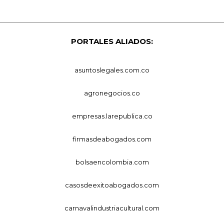
PORTALES ALIADOS:
asuntoslegales.com.co
agronegocios.co
empresas.larepublica.co
firmasdeabogados.com
bolsaencolombia.com
casosdeexitoabogados.com
carnavalindustriacultural.com