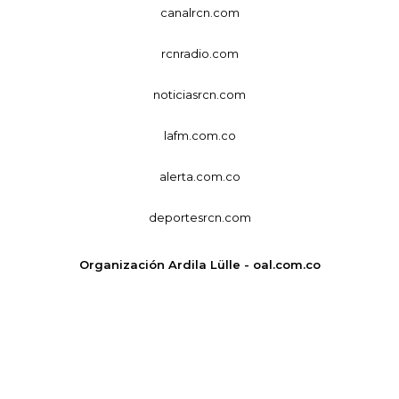
canalrcn.com
rcnradio.com
noticiasrcn.com
lafm.com.co
alerta.com.co
deportesrcn.com
Organización Ardila Lülle - oal.com.co