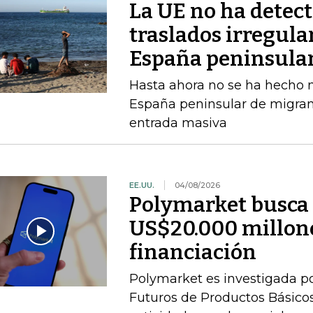
La UE no ha detec
traslados irregula
España peninsula
Hasta ahora no se ha hecho ni
España peninsular de migran
entrada masiva
EE.UU.
04/08/2026
Polymarket busca 
US$20.000 millone
financiación
Polymarket es investigada p
Futuros de Productos Básicos