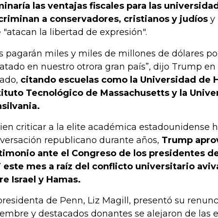
minaría las ventajas fiscales para las universid
criminan a conservadores, cristianos y judíos
y 
 "atacan la libertad de expresión".
s pagarán miles y miles de millones de dólares por
atado en nuestro otrora gran país”, dijo Trump en 
ado,
citando escuelas como la Universidad de H
tituto Tecnológico de Massachusetts y la Unive
silvania.
bien criticar a la elite académica estadounidense 
versación republicano durante años,
Trump apro
timonio ante el Congreso de los presidentes d
 este mes a raíz del conflicto universitario avi
re Israel y Hamas.
presidenta de Penn, Liz Magill, presentó su renunc
iembre y destacados donantes se alejaron de las 