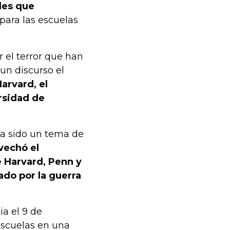
ades que
para las escuelas
 el terror que han
un discurso el
arvard, el
rsidad de
ha sido un tema de
vechó el
e Harvard, Penn y
vado por la guerra
ia el 9 de
escuelas en una