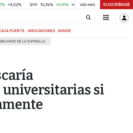
SUSCRÍBASE
02%
10,34%
+0,10%
+0,98%
$ 416,96
+$ 0,05
+0,01
DTF
UVR
VER MÁS
CAJA FUERTE
INDICADORES
INSIDE
BELARDO DE LA ESPRIELLA
caría
 universitarias si
vamente