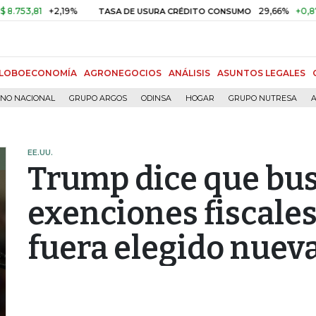
81
+2,19%
29,66%
+0,87%
+3,
TASA DE USURA CRÉDITO CONSUMO
LOBOECONOMÍA
AGRONEGOCIOS
ANÁLISIS
ASUNTOS LEGALES
RNO NACIONAL
GRUPO ARGOS
ODINSA
HOGAR
GRUPO NUTRESA
A
EE.UU.
Trump dice que bus
exenciones fiscales
fuera elegido nue