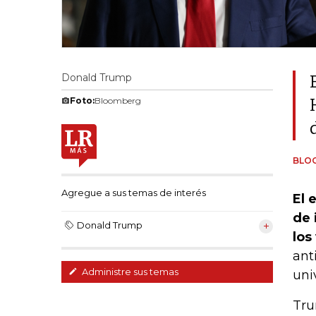
Donald Trump
Foto:
Bloomberg
BLO
Agregue a sus temas de interés
El 
de 
Donald Trump
los
ant
Administre sus temas
uni
Tru