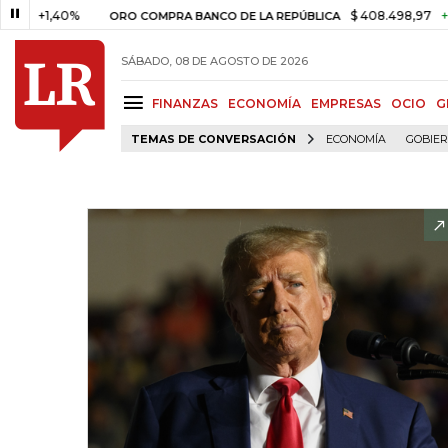
1,40%
$ 408.498,97
+$ 8.753,
ORO COMPRA BANCO DE LA REPÚBLICA
SÁBADO, 08 DE AGOSTO DE 2026
FINANZAS
ECONOMÍA
EMPRESAS
OCIO
G
TEMAS DE CONVERSACIÓN
ECONOMÍA
GOBIE