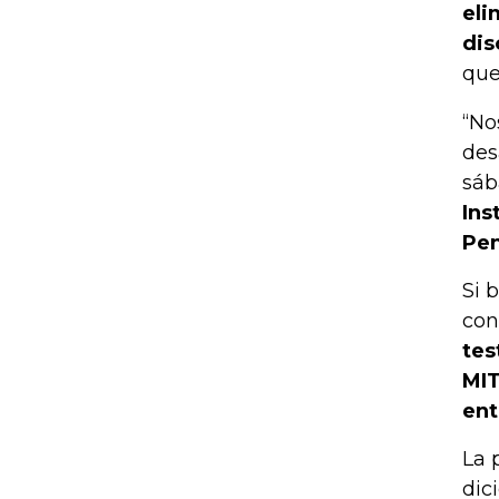
eli
dis
que
“No
des
sáb
Ins
Pen
Si 
con
tes
MIT
ent
La 
dic