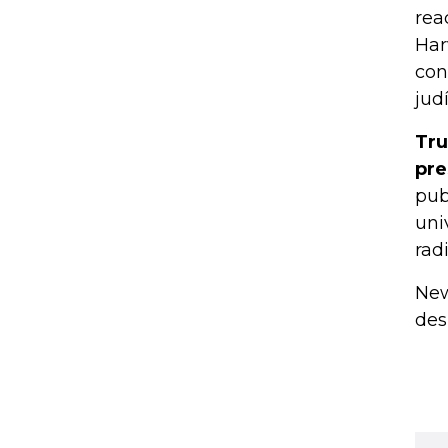
rea
Har
con
judí
Tru
pre
pub
uni
radi
New
des