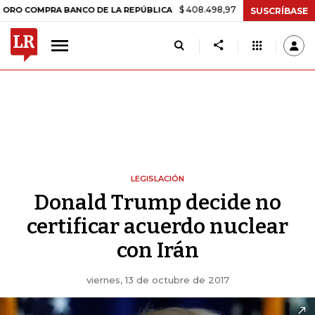
$ 408.498,97
+$ 8.753,81
+2,19%
MPRA BANCO DE LA REPÚBLICA
T
SUSCRÍBASE
LEGISLACIÓN
Donald Trump decide no
certificar acuerdo nuclear
con Irán
viernes, 13 de octubre de 2017