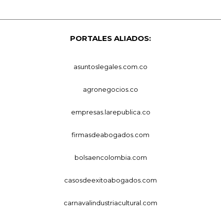
PORTALES ALIADOS:
asuntoslegales.com.co
agronegocios.co
empresas.larepublica.co
firmasdeabogados.com
bolsaencolombia.com
casosdeexitoabogados.com
carnavalindustriacultural.com