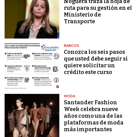
Noguera traza la hoja de
ruta para su gestión en el
Ministerio de
Transporte
BANCOS
Conozca los seis pasos
que usted debe seguir si
quiere solicitar un
crédito este curso
MODA
Santander Fashion
Week celebra nueve
años como una de las
plataformas de moda
más importantes