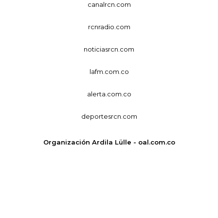
canalrcn.com
rcnradio.com
noticiasrcn.com
lafm.com.co
alerta.com.co
deportesrcn.com
Organización Ardila Lülle - oal.com.co