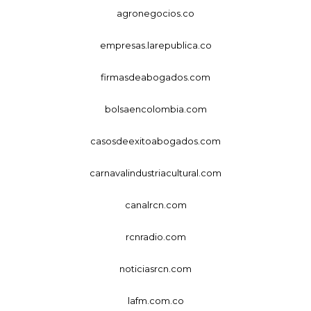
agronegocios.co
empresas.larepublica.co
firmasdeabogados.com
bolsaencolombia.com
casosdeexitoabogados.com
carnavalindustriacultural.com
canalrcn.com
rcnradio.com
noticiasrcn.com
lafm.com.co