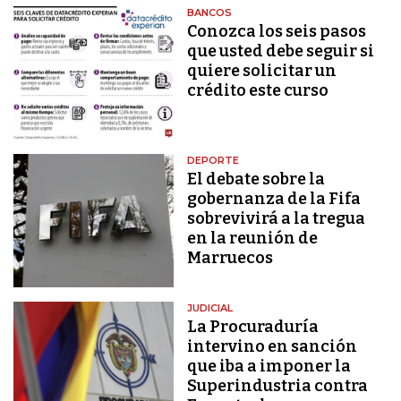
BANCOS
Conozca los seis pasos
que usted debe seguir si
quiere solicitar un
crédito este curso
DEPORTE
El debate sobre la
gobernanza de la Fifa
sobrevivirá a la tregua
en la reunión de
Marruecos
JUDICIAL
La Procuraduría
intervino en sanción
que iba a imponer la
Superindustria contra