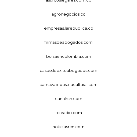
agronegocios.co
empresas.larepublica.co
firmasdeabogados.com
bolsaencolombia.com
casosdeexitoabogados.com
carnavalindustriacultural.com
canalrcn.com
rcnradio.com
noticiasrcn.com