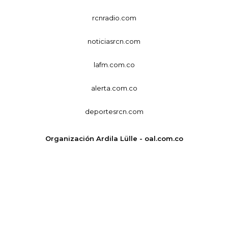
rcnradio.com
noticiasrcn.com
lafm.com.co
alerta.com.co
deportesrcn.com
Organización Ardila Lülle - oal.com.co