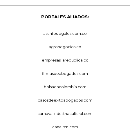
PORTALES ALIADOS:
asuntoslegales.com.co
agronegocios.co
empresas.larepublica.co
firmasdeabogados.com
bolsaencolombia.com
casosdeexitoabogados.com
carnavalindustriacultural.com
canalrcn.com