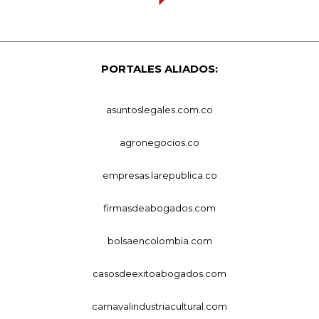
PORTALES ALIADOS:
asuntoslegales.com.co
agronegocios.co
empresas.larepublica.co
firmasdeabogados.com
bolsaencolombia.com
casosdeexitoabogados.com
carnavalindustriacultural.com