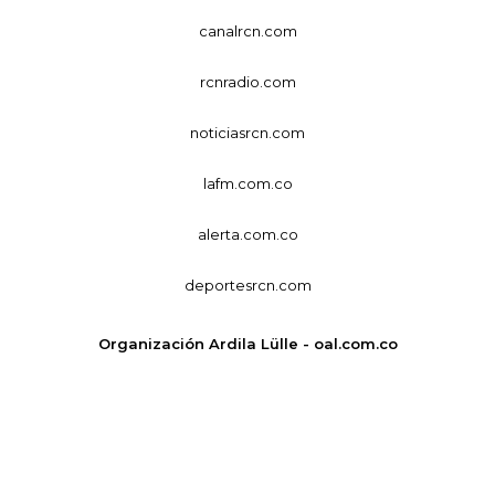
canalrcn.com
rcnradio.com
noticiasrcn.com
lafm.com.co
alerta.com.co
deportesrcn.com
Organización Ardila Lülle - oal.com.co