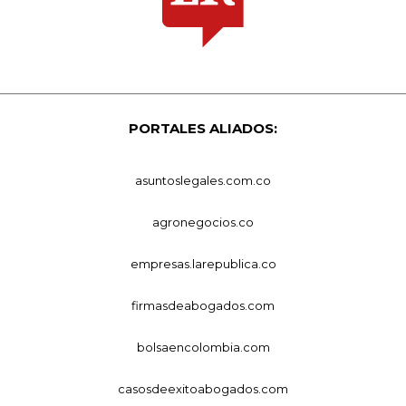
PORTALES ALIADOS:
asuntoslegales.com.co
agronegocios.co
empresas.larepublica.co
firmasdeabogados.com
bolsaencolombia.com
casosdeexitoabogados.com