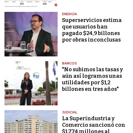
ENERGÍA
Superservicios estima
que usuarios han
pagado $24,9 billones
por obras inconclusas
BANCOS
"No subimos las tasas y
aún así logramos unas
utilidades por $1,2
billones en tres años"
JUDICIAL
La Superindustria y
Comercio sancionó con
$1.774 millones al