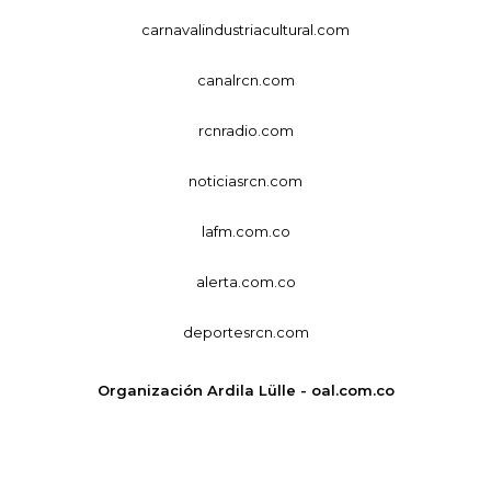
carnavalindustriacultural.com
canalrcn.com
rcnradio.com
noticiasrcn.com
lafm.com.co
alerta.com.co
deportesrcn.com
Organización Ardila Lülle - oal.com.co