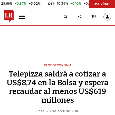
+0,87%
+3,02%
10,34%
+0,10%
+0,98%
$ 416,91
+
DTF
UVR
SUSCRÍBASE
GLOBOECONOMÍA
Telepizza saldrá a cotizar a
US$8,74 en la Bolsa y espera
recaudar al menos US$619
millones
lunes, 25 de abril de 2016