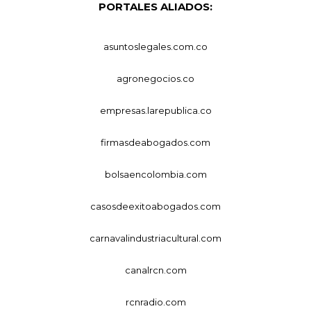
PORTALES ALIADOS:
asuntoslegales.com.co
agronegocios.co
empresas.larepublica.co
firmasdeabogados.com
bolsaencolombia.com
casosdeexitoabogados.com
carnavalindustriacultural.com
canalrcn.com
rcnradio.com