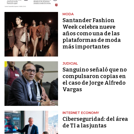
MODA
Santander Fashion
Week celebra nueve
años como una de las
plataformas de moda
más importantes
JUDICIAL
Sanguino señaló que no
compulsaron copias en
el caso de Jorge Alfredo
Vargas
INTERNET ECONOMY
Ciberseguridad: del área
de TI a las juntas