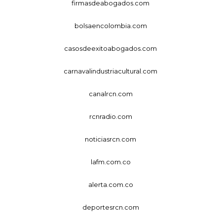
firmasdeabogados.com
bolsaencolombia.com
casosdeexitoabogados.com
carnavalindustriacultural.com
canalrcn.com
rcnradio.com
noticiasrcn.com
lafm.com.co
alerta.com.co
deportesrcn.com