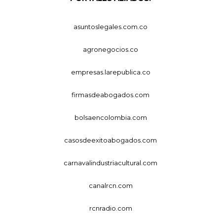
asuntoslegales.com.co
agronegocios.co
empresas.larepublica.co
firmasdeabogados.com
bolsaencolombia.com
casosdeexitoabogados.com
carnavalindustriacultural.com
canalrcn.com
rcnradio.com