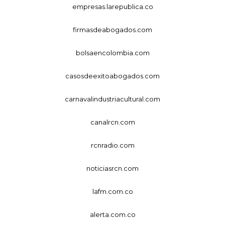
empresas.larepublica.co
firmasdeabogados.com
bolsaencolombia.com
casosdeexitoabogados.com
carnavalindustriacultural.com
canalrcn.com
rcnradio.com
noticiasrcn.com
lafm.com.co
alerta.com.co