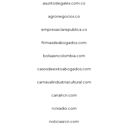
asuntoslegales.com.co
agronegocios.co
empresas.larepublica.co
firmasdeabogados.com
bolsaencolombia.com
casosdeexitoabogados.com
carnavalindustriacultural.com
canalrcn.com
rcnradio.com
noticiasrcn.com