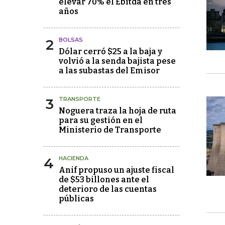
elevar 70% el Ebitda en tres
años
2
BOLSAS
Dólar cerró $25 a la baja y
volvió a la senda bajista pese
a las subastas del Emisor
3
TRANSPORTE
Noguera traza la hoja de ruta
para su gestión en el
Ministerio de Transporte
4
HACIENDA
Anif propuso un ajuste fiscal
de $53 billones ante el
deterioro de las cuentas
públicas