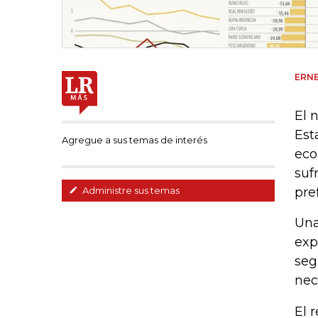
ERN
El 
Est
Agregue a sus temas de interés
eco
suf
pre
Administre sus temas
Una
exp
seg
nec
El 