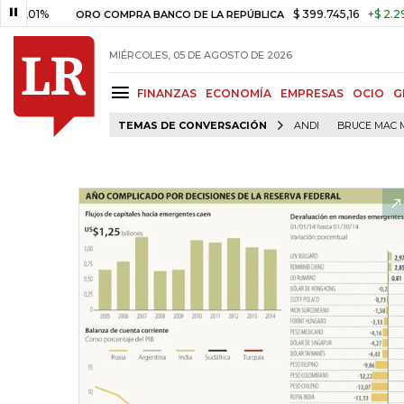
1%
$ 399.745,16
+$ 2.295,71
ORO COMPRA BANCO DE LA REPÚBLICA
MIÉRCOLES, 05 DE AGOSTO DE 2026
FINANZAS
ECONOMÍA
EMPRESAS
OCIO
G
TEMAS DE CONVERSACIÓN
ANDI
BRUCE MAC 