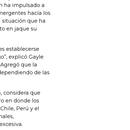
én ha impulsado a
mergentes hacía los
 situación que ha
to en jaque su
es establecerse
o”, explicó Gayle
. Agregó que la
s dependiendo de las
a, considera que
ro en donde los
hile, Perú y el
males,
xcesiva.