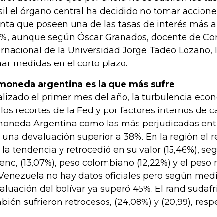
sil el órgano central ha decidido no tomar accione
nta que poseen una de las tasas de interés más al
5%, aunque según Óscar Granados, docente de Co
ernacional de la Universidad Jorge Tadeo Lozano, 
ar medidas en el corto plazo.
moneda argentina es la que más sufre
alizado el primer mes del año, la turbulencia ec
 los recortes de la Fed y por factores internos de c
moneda Argentina como las más perjudicadas ent
 una devaluación superior a 38%. En la región el re
 la tendencia y retrocedió en su valor (15,46%), se
leno, (13,07%), peso colombiano (12,22%) y el peso 
Venezuela no hay datos oficiales pero según medi
aluación del bolívar ya superó 45%. El rand sudafric
bién sufrieron retrocesos, (24,08%) y (20,99), res