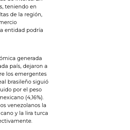
s, teniendo en
tas de la región,
mercio
la entidad podría
onómica generada
ada país, dejaron a
re los emergentes
al brasileño siguió
guido por el peso
mexicano (4,16%).
os venezolanos la
ano y la lira turca
pectivamente.