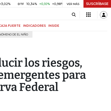
SUSCRÍBASE
%
10,34%
+0,10%
+0,98%
$ 416,86
+$ 0,05
+0,01%
DTF
UVR
VER MÁS
CAJA FUERTE
INDICADORES
INSIDE
NÓMENO DE EL NIÑO
ducir los riesgos,
s emergentes para
rva Federal