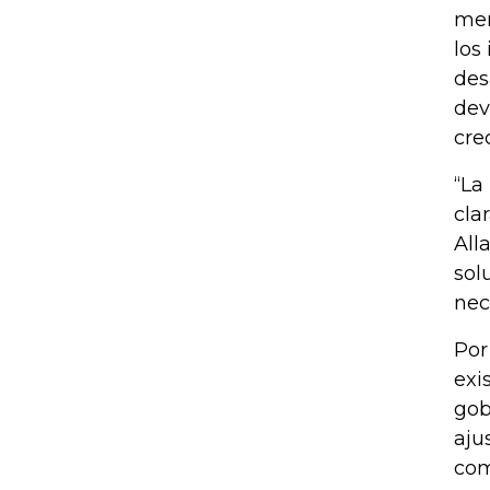
men
los
des
dev
cre
“La
cla
All
sol
nec
Por
exi
gob
aju
com