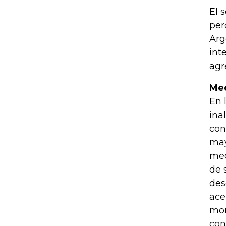
El 
per
Arg
int
agr
Med
En 
ina
con
may
med
de 
des
ace
mon
con