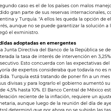
segundo caso es el de los países con malos manej
dido gran parte de sus reservas internacionales,
entina y Turquía. “A ellos les queda la opción de e
erés, aunque no se puede garantizar la solución a 
egó el exministro.
idas adoptadas en emergentes
la Junta Directiva del Banco de la República se de
lterada la tasa de interés de intervención en 3,2
secutivo. Esto concuerda con las expectativas del
oría de expertos consideraba que todavía no es 
ida. Turquía está tratando de poner fin a un mes
sus divisas y para lograrlo el gobierno aumentó su
de 4,5% hasta 10%. El Banco Central de México est
leración reciente de la inflación, requiere un ajuste
etaria, aunque luego de la reunión del día de aye
trol determinó que por ahora no se subirán las tas