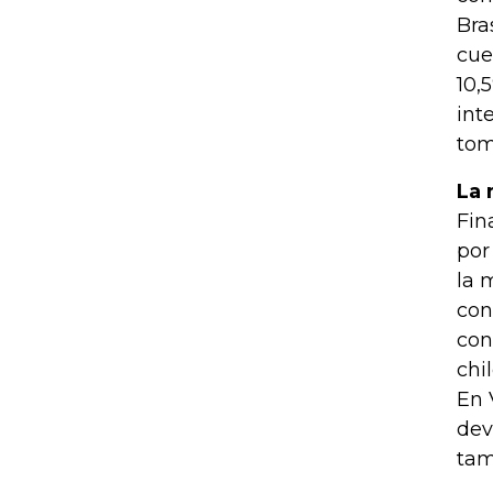
Bra
cue
10,
int
tom
La 
Fin
por
la 
con
con
chi
En 
dev
tam