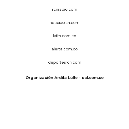
rcnradio.com
noticiasrcn.com
lafm.com.co
alerta.com.co
deportesrcn.com
Organización Ardila Lülle - oal.com.co