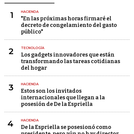
HACIENDA
1
"En las próximas horas firmaré el
decreto de congelamiento del gasto
público"
TECNOLOGÍA
2
Los gadgets innovadores que están
transformando las tareas cotidianas
del hogar
HACIENDA
3
Estos son los invitados
internacionales que llegan a la
posesión de De la Espriella
HACIENDA
4
De la Espriella se posesionó como
presidente, pero aún no hay director