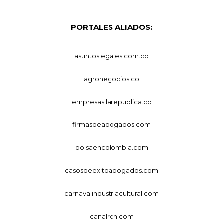
PORTALES ALIADOS:
asuntoslegales.com.co
agronegocios.co
empresas.larepublica.co
firmasdeabogados.com
bolsaencolombia.com
casosdeexitoabogados.com
carnavalindustriacultural.com
canalrcn.com