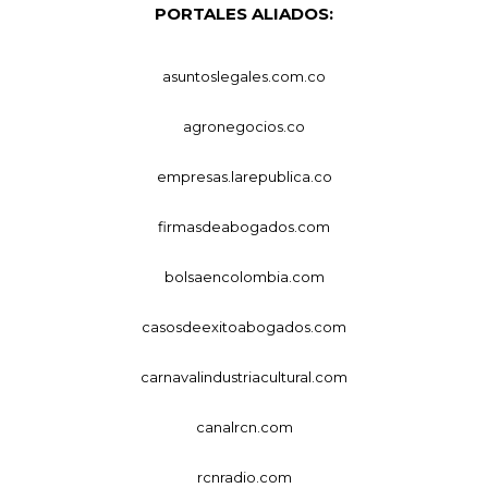
PORTALES ALIADOS:
asuntoslegales.com.co
agronegocios.co
empresas.larepublica.co
firmasdeabogados.com
bolsaencolombia.com
casosdeexitoabogados.com
carnavalindustriacultural.com
canalrcn.com
rcnradio.com