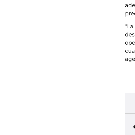
ade
pre
"La
des
ope
cua
age