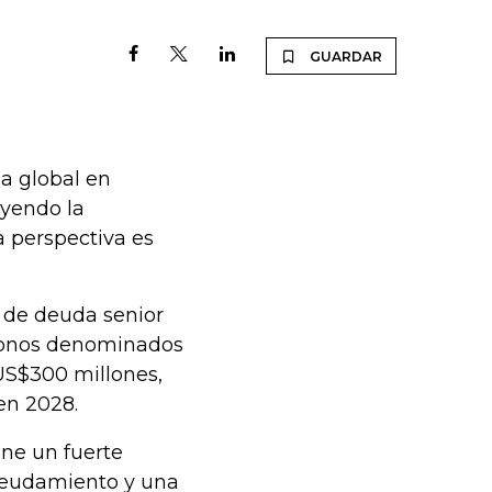
GUARDAR
la global en
uyendo la
la perspectiva es
n de deuda senior
 bonos denominados
S$300 millones,
en 2028.
ene un fuerte
deudamiento y una