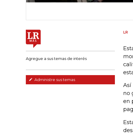
LR
Est
mon
Agregue a sus temas de interés
cal
est
Administre sus temas
Así
no 
en 
pag
Est
des