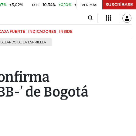
SUSCRÍBASE
3,02%
10,34%
+0,10%
+0,98%
$ 417,01
+$ 0,05
+0,
DTF
VER MÁS
UVR
CAJA FUERTE
INDICADORES
INSIDE
BELARDO DE LA ESPRIELLA
confirma
BBB-’ de Bogotá