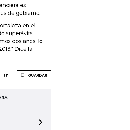
anciera es
os de gobierno.
fortaleza en el
o superávits
imos dos años, lo
013." Dice la
GUARDAR
ARA
Next slide