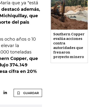
aría que ya "está
o destacó además,
Michiquillay, que
orte del país
Southern Copper
os ocho años o 10
evalúa acciones
contra
elevar la
autoridades que
.000 toneladas
frenaron
proyecto minero
hern Copper, que
dujo 374.149
 esa cifra en 20%
GUARDAR