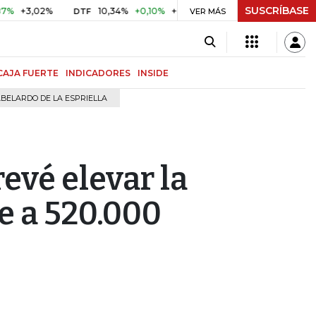
SUSCRÍBASE
,02%
10,34%
+0,10%
+0,98%
$ 416,91
+$ 0,05
+0,0
DTF
VER MÁS
UVR
CAJA FUERTE
INDICADORES
INSIDE
BELARDO DE LA ESPRIELLA
evé elevar la
e a 520.000