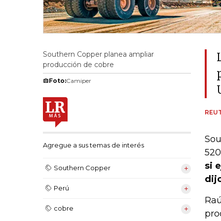
Southern Copper planea ampliar
producción de cobre
Foto:
Camiper
REU
Sou
Agregue a sus temas de interés
520
si 
Southern Copper
dij
Perú
Raú
cobre
pro