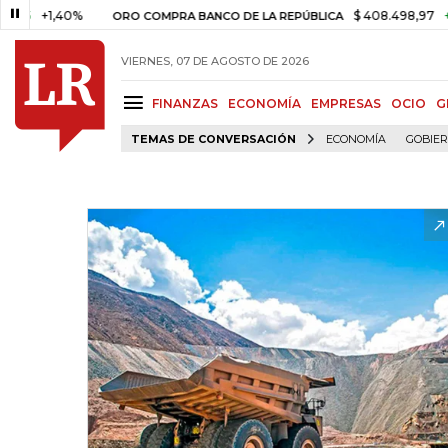
+1,40%
$ 408.498,97
+$ 8.753
ORO COMPRA BANCO DE LA REPÚBLICA
VIERNES, 07 DE AGOSTO DE 2026
FINANZAS
ECONOMÍA
EMPRESAS
OCIO
G
TEMAS DE CONVERSACIÓN
ECONOMÍA
GOBIE