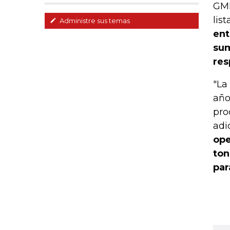
GME
lis
Administre sus temas
ent
sum
res
"La
año
pro
adi
ope
ton
par