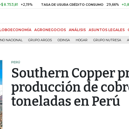
,81
+2,19%
29,66%
+0,87%
+3
TASA DE USURA CRÉDITO CONSUMO
LOBOECONOMÍA
AGRONEGOCIOS
ANÁLISIS
ASUNTOS LEGALES
RNO NACIONAL
GRUPO ARGOS
ODINSA
HOGAR
GRUPO NUTRESA
A
PERÚ
Southern Copper pr
producción de cobr
toneladas en Perú