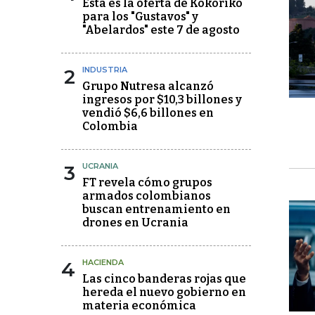
Esta es la oferta de Kokoriko
para los "Gustavos" y
"Abelardos" este 7 de agosto
2
INDUSTRIA
Grupo Nutresa alcanzó
ingresos por $10,3 billones y
vendió $6,6 billones en
Colombia
3
UCRANIA
FT revela cómo grupos
armados colombianos
buscan entrenamiento en
drones en Ucrania
4
HACIENDA
Las cinco banderas rojas que
hereda el nuevo gobierno en
materia económica