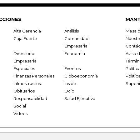
CCIONES
MANT
Alta Gerencia
Análisis
Mesa d
Caja Fuerte
Comunidad
Nuestr
Empresarial
Contác
Directorio
Economía
Aviso 
Empresarial
Términ
Especiales
Eventos
Políti
Finanzas Personales
Globoeconomía
Polític
Infraestructura
Inside
Superi
Obituarios
Ocio
Responsabilidad
Salud Ejecutiva
Social
Videos