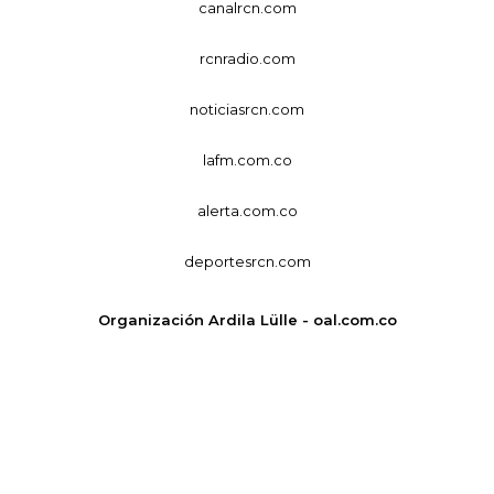
canalrcn.com
rcnradio.com
noticiasrcn.com
lafm.com.co
alerta.com.co
deportesrcn.com
Organización Ardila Lülle - oal.com.co