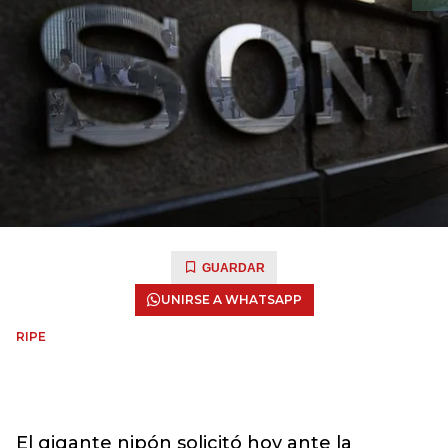
GUARDAR
UNIRSE A WHATSAPP
RIPE
El gigante nipón solicitó hoy ante la