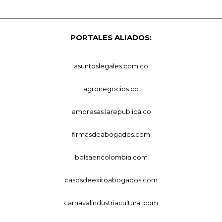
PORTALES ALIADOS:
asuntoslegales.com.co
agronegocios.co
empresas.larepublica.co
firmasdeabogados.com
bolsaencolombia.com
casosdeexitoabogados.com
carnavalindustriacultural.com