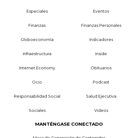
Especiales
Eventos
Finanzas
Finanzas Personales
Globoeconomía
Indicadores
Infraestructura
Inside
Internet Economy
Obituarios
Ocio
Podcast
Responsabilidad Social
Salud Ejecutiva
Sociales
Videos
MANTÉNGASE CONECTADO
Mesa de Generación de Contenidos