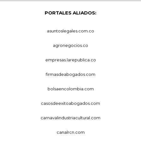
PORTALES ALIADOS:
asuntoslegales.com.co
agronegocios.co
empresas.larepublica.co
firmasdeabogados.com
bolsaencolombia.com
casosdeexitoabogados.com
carnavalindustriacultural.com
canalrcn.com