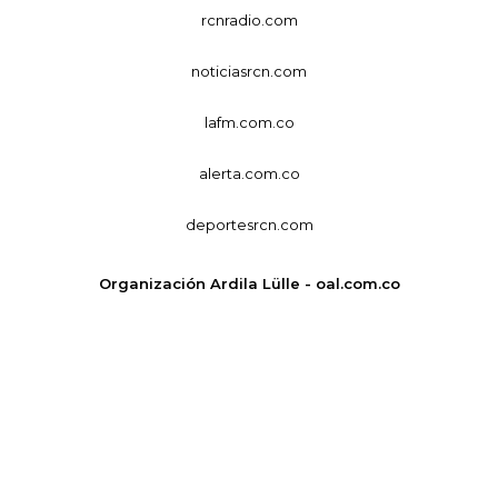
rcnradio.com
noticiasrcn.com
lafm.com.co
alerta.com.co
deportesrcn.com
Organización Ardila Lülle - oal.com.co