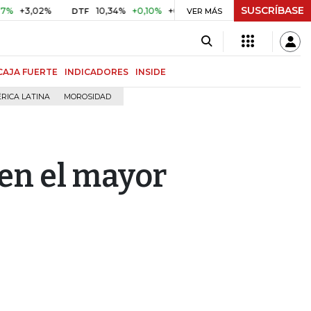
SUSCRÍBASE
3,02%
10,34%
+0,10%
+0,98%
$ 416,86
+$ 0,05
+0,
DTF
VER MÁS
UVR
CAJA FUERTE
INDICADORES
INSIDE
RICA LATINA
MOROSIDAD
 en el mayor