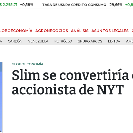
,71
+0,58%
29,66%
+0,87%
+
TASA DE USURA CRÉDITO CONSUMO
LOBOECONOMÍA
AGRONEGOCIOS
ANÁLISIS
ASUNTOS LEGALES
ÍA
CARBÓN
VENEZUELA
PETRÓLEO
GRUPO ARGOS
EBITDA
AMÉ
GLOBOECONOMÍA
Slim se convertiría
accionista de NYT