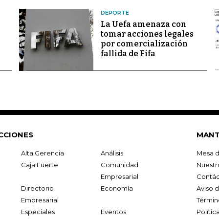
DEPORTE
La Uefa amenaza con
tomar acciones legales
por comercialización
fallida de Fifa
CCIONES
MANT
Alta Gerencia
Análisis
Mesa d
Caja Fuerte
Comunidad
Nuestr
Empresarial
Contác
Directorio
Economía
Aviso 
Empresarial
Términ
Especiales
Eventos
Políti