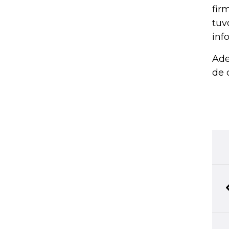
fir
tuv
inf
Ade
de 