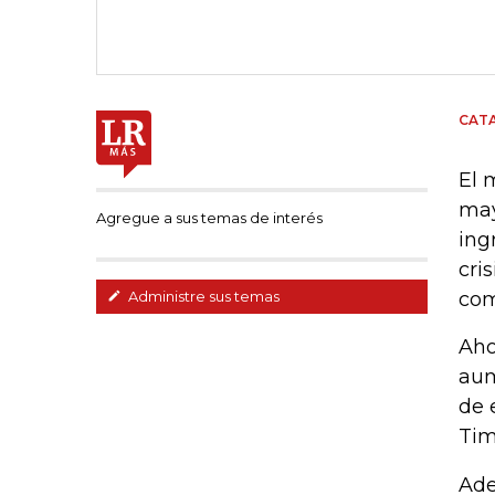
CAT
El 
may
Agregue a sus temas de interés
ing
cri
com
Administre sus temas
Aho
aum
de 
Tim
Ade