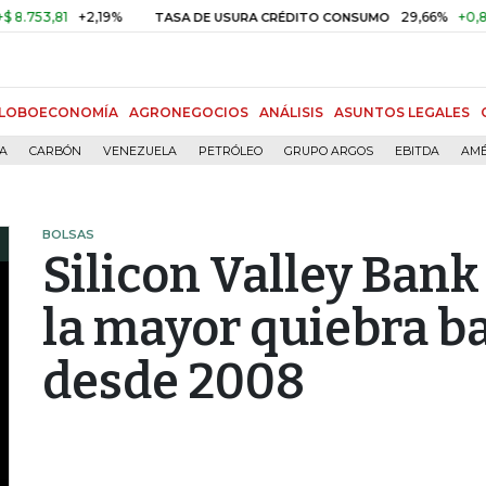
81
+2,19%
29,66%
+0,87%
+3,
TASA DE USURA CRÉDITO CONSUMO
LOBOECONOMÍA
AGRONEGOCIOS
ANÁLISIS
ASUNTOS LEGALES
ÍA
CARBÓN
VENEZUELA
PETRÓLEO
GRUPO ARGOS
EBITDA
AMÉ
BOLSAS
Silicon Valley Bank
la mayor quiebra b
desde 2008