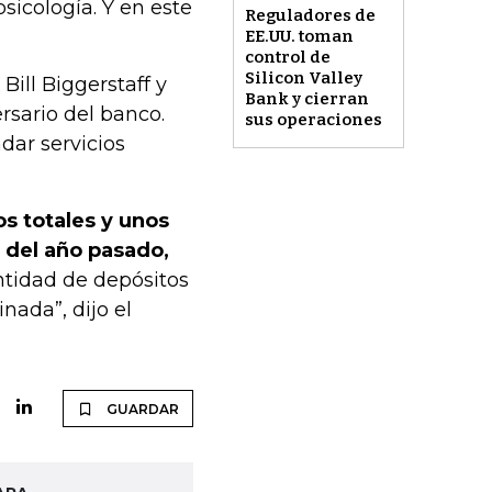
sicología. Y en este
Reguladores de
EE.UU. toman
control de
Silicon Valley
ill Biggerstaff y
Bank y cierran
sario del banco.
sus operaciones
ndar servicios
s totales y unos
s del año pasado,
ntidad de depósitos
nada”, dijo el
GUARDAR