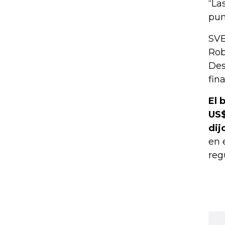
“La
pun
SVB
Rob
Des
fin
El 
US$
dij
en 
reg