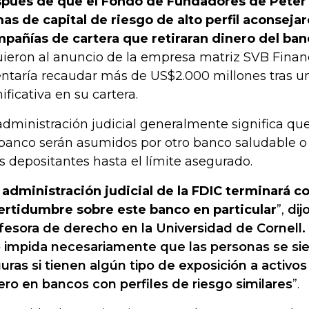
pués de que el Fondo de Fundadores de Peter T
mas de capital de riesgo de alto perfil aconsejar
pañías de cartera que retiraran dinero del ban
uieron al anuncio de la empresa matriz SVB Finan
entaría recaudar más de US$2.000 millones tras u
nificativa en su cartera.
administración judicial generalmente significa que
banco serán asumidos por otro banco saludable o
os depositantes hasta el límite asegurado.
 administración judicial de la FDIC terminará co
ertidumbre sobre este banco en particular
”,
dij
fesora de derecho en la Universidad de Cornell.
 impida necesariamente que las personas se s
uras si tienen algún tipo de exposición a activos
ero en bancos con perfiles de riesgo similares
”.