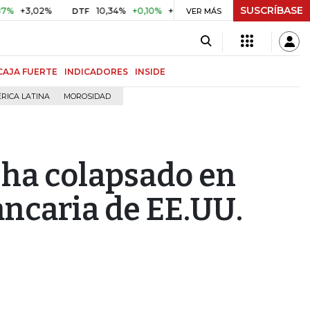
SUSCRÍBASE
02%
10,34%
+0,10%
+0,98%
$ 416,91
+$ 0,05
+0,01
DTF
UVR
VER MÁS
CAJA FUERTE
INDICADORES
INSIDE
RICA LATINA
MOROSIDAD
 ha colapsado en
ancaria de EE.UU.