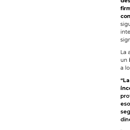
des
fir
com
sig
int
sig
La 
un 
a l
“La
inc
pro
eso
seg
din