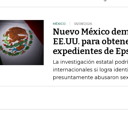
MÉXICO
05/08/2026
Nuevo México dem
EE.UU. para obtene
expedientes de Ep
La investigación estatal pod
internacionales si logra ident
presuntamente abusaron sex