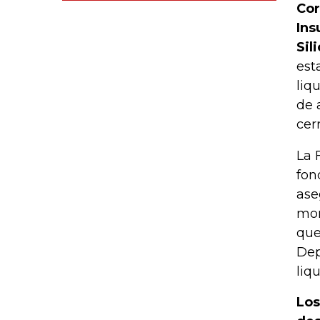
Cor
Ins
Sil
est
liq
de 
cerr
La 
fon
ase
mon
que
Dep
liq
Los