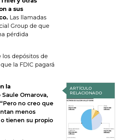
hiel y otras
on a sus
co.
Las llamadas
cial Group de que
na pérdida
 los depósitos de
 que la FDIC pagará
n la
ARTÍCULO
RELACIONADO
o Saule Omarova,
 “Pero no creo que
ientan menos
 o tienen su propio