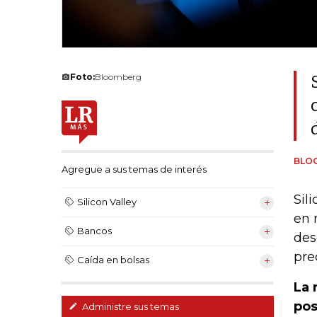
Foto:
Bloomberg
BLO
Agregue a sus temas de interés
Sil
Silicon Valley
en 
Bancos
des
pre
Caída en bolsas
La 
pos
Administre sus temas