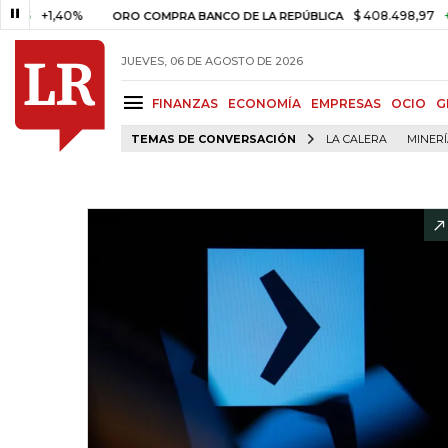
1,40%
$ 408.498,97
+$ 8.753,
ORO COMPRA BANCO DE LA REPÚBLICA
JUEVES, 06 DE AGOSTO DE 2026
FINANZAS
ECONOMÍA
EMPRESAS
OCIO
G
TEMAS DE CONVERSACIÓN
LA CALERA
MINER