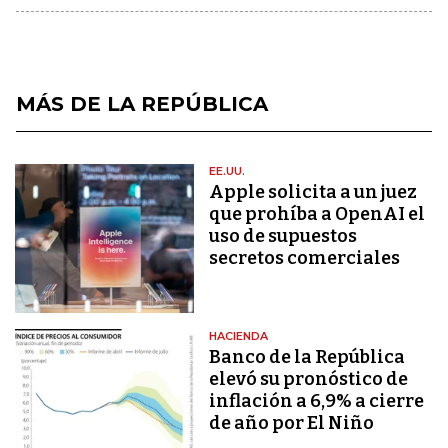
MÁS DE LA REPÚBLICA
EE.UU.
Apple solicita a un juez
que prohíba a OpenAI el
uso de supuestos
secretos comerciales
HACIENDA
Banco de la República
elevó su pronóstico de
inflación a 6,9% a cierre
de año por El Niño