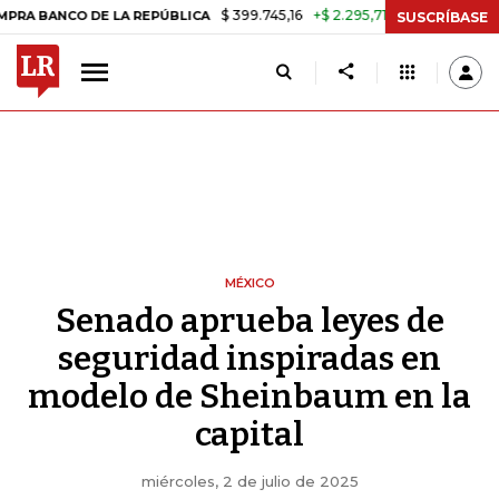
$ 399.745,16
+$ 2.295,71
+0,58%
O DE LA REPÚBLICA
TASA DE US
SUSCRÍBASE
MÉXICO
Senado aprueba leyes de
seguridad inspiradas en
modelo de Sheinbaum en la
capital
miércoles, 2 de julio de 2025