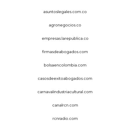
asuntoslegales.com.co
agronegocios.co
empresas.larepublica.co
firmasdeabogados.com
bolsaencolombia.com
casosdeexitoabogados.com
carnavalindustriacultural.com
canalrcn.com
rcnradio.com