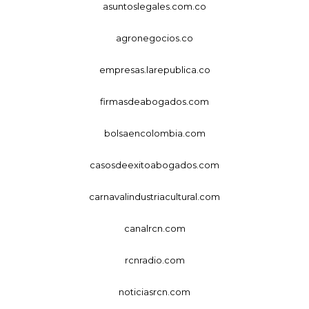
asuntoslegales.com.co
agronegocios.co
empresas.larepublica.co
firmasdeabogados.com
bolsaencolombia.com
casosdeexitoabogados.com
carnavalindustriacultural.com
canalrcn.com
rcnradio.com
noticiasrcn.com