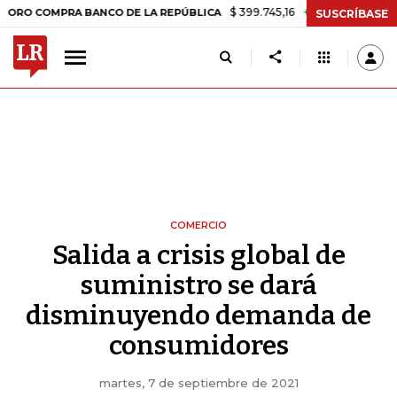
$ 399.745,16
+$ 2.295,71
+0,58%
PRA BANCO DE LA REPÚBLICA
TAS
SUSCRÍBASE
COMERCIO
Salida a crisis global de
suministro se dará
disminuyendo demanda de
consumidores
martes, 7 de septiembre de 2021