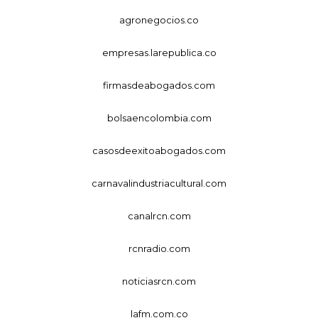
agronegocios.co
empresas.larepublica.co
firmasdeabogados.com
bolsaencolombia.com
casosdeexitoabogados.com
carnavalindustriacultural.com
canalrcn.com
rcnradio.com
noticiasrcn.com
lafm.com.co