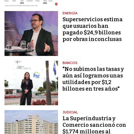
ENERGÍA
Superservicios estima
que usuarios han
pagado $24,9 billones
por obras inconclusas
BANCOS
"No subimos las tasas y
aún así logramos unas
utilidades por $1,2
billones en tres años"
JUDICIAL
La Superindustria y
Comercio sancionó con
$1.774 millones al