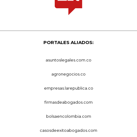
PORTALES ALIADOS:
asuntoslegales.com.co
agronegocios.co
empresas.larepublica.co
firmasdeabogados.com
bolsaencolombia.com
casosdeexitoabogados.com