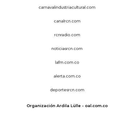
carnavalindustriacultural.com
canalrcn.com
rcnradio.com
noticiasrcn.com
lafm.com.co
alerta.com.co
deportesrcn.com
Organización Ardila Lülle - oal.com.co