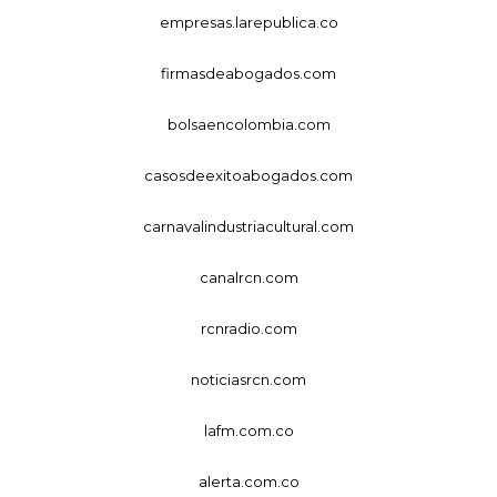
empresas.larepublica.co
firmasdeabogados.com
bolsaencolombia.com
casosdeexitoabogados.com
carnavalindustriacultural.com
canalrcn.com
rcnradio.com
noticiasrcn.com
lafm.com.co
alerta.com.co