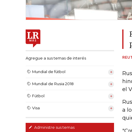
REU
Agregue a sus temas de interés
Mundial de fútbol
Rus
hin
Mundial de Rusia 2018
el 
Fútbol
Rus
Visa
a l
qui
Administre sus temas
"Cr