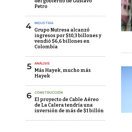
del gobierno de Gustavo
Petro
4
INDUSTRIA
Grupo Nutresa alcanzó
ingresos por $10,3 billones y
vendió $6,6 billones en
Colombia
5
ANÁLISIS
Más Hayek, mucho más
Hayek
6
CONSTRUCCIÓN
El proyecto de Cable Aéreo
de La Calera tendría una
inversión de más de $1 billón