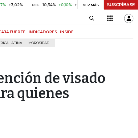
SUSCRÍBASE
3,02%
10,34%
+0,10%
+0,98%
$ 416,86
+$ 0,05
+0,
DTF
VER MÁS
UVR
CAJA FUERTE
INDICADORES
INSIDE
RICA LATINA
MOROSIDAD
ención de visado
ara quienes