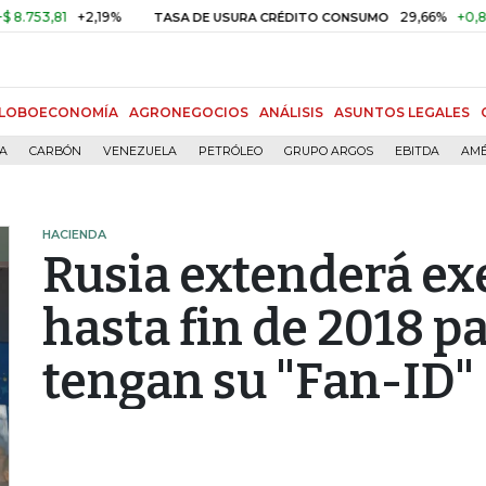
3,81
+2,19%
29,66%
+0,87%
+
TASA DE USURA CRÉDITO CONSUMO
LOBOECONOMÍA
AGRONEGOCIOS
ANÁLISIS
ASUNTOS LEGALES
ÍA
CARBÓN
VENEZUELA
PETRÓLEO
GRUPO ARGOS
EBITDA
AMÉ
HACIENDA
Rusia extenderá ex
hasta fin de 2018 p
tengan su "Fan-ID"