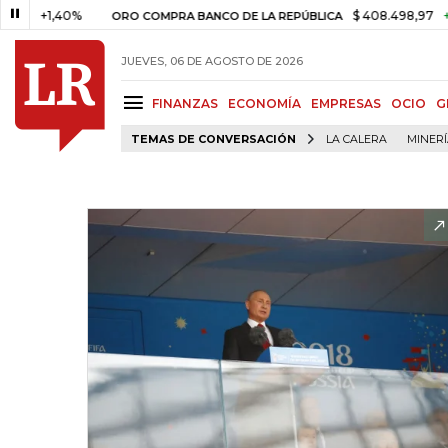
+1,40%
$ 408.498,97
+$ 8.75
ORO COMPRA BANCO DE LA REPÚBLICA
JUEVES, 06 DE AGOSTO DE 2026
FINANZAS
ECONOMÍA
EMPRESAS
OCIO
G
TEMAS DE CONVERSACIÓN
LA CALERA
MINER