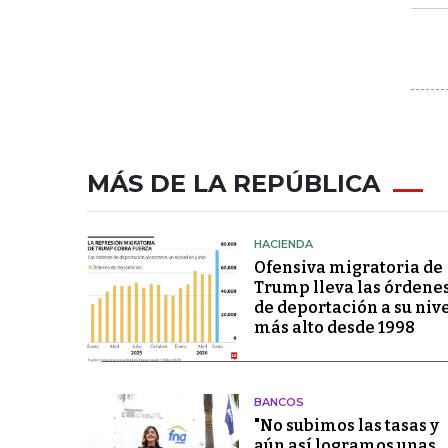
MÁS DE LA REPÚBLICA
HACIENDA
Ofensiva migratoria de
Trump lleva las órdene
de deportación a su niv
más alto desde 1998
BANCOS
"No subimos las tasas y
aún así logramos unas