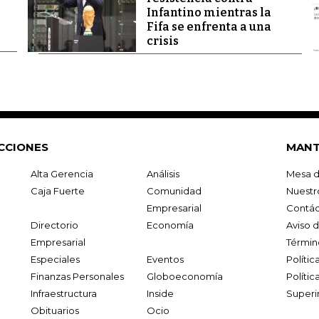
Infantino mientras la
Fifa se enfrenta a una
crisis
CCIONES
MANT
Alta Gerencia
Análisis
Mesa d
Caja Fuerte
Comunidad
Nuestr
Empresarial
Contác
Directorio
Economía
Aviso 
Empresarial
Términ
Especiales
Eventos
Políti
Finanzas Personales
Globoeconomía
Polític
Infraestructura
Inside
Superi
Obituarios
Ocio