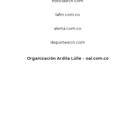
noticiasrcn.com
lafm.com.co
alerta.com.co
deportesrcn.com
Organización Ardila Lülle - oal.com.co