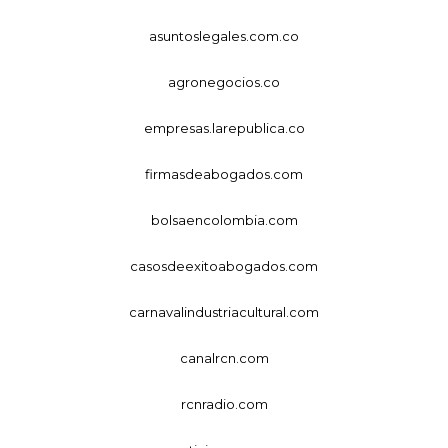
asuntoslegales.com.co
agronegocios.co
empresas.larepublica.co
firmasdeabogados.com
bolsaencolombia.com
casosdeexitoabogados.com
carnavalindustriacultural.com
canalrcn.com
rcnradio.com