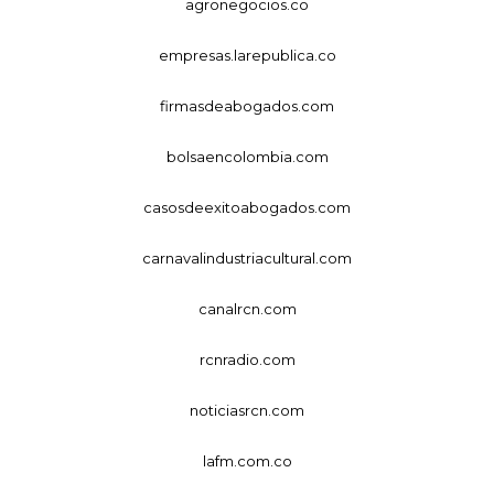
agronegocios.co
empresas.larepublica.co
firmasdeabogados.com
bolsaencolombia.com
casosdeexitoabogados.com
carnavalindustriacultural.com
canalrcn.com
rcnradio.com
noticiasrcn.com
lafm.com.co