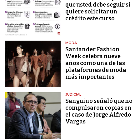
que usted debe seguir si
quiere solicitar un
crédito este curso
MODA
Santander Fashion
Week celebra nueve
años como una de las
plataformas de moda
más importantes
JUDICIAL
Sanguino señaló que no
compulsaron copias en
el caso de Jorge Alfredo
Vargas