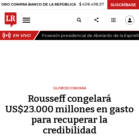
$ 408.498,97
+$ 8.753,81
+2,19%
MPRA BANCO DE LA REPÚBLICA
SUSCRÍBASE
EN VIVO
Posesión presidencial de Abelardo de la Espriell
GLOBOECONOMÍA
Rousseff congelará
US$23.000 millones en gasto
para recuperar la
credibilidad