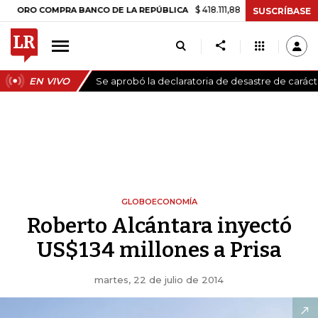
$ 418.111,88
+$ 9.612,91
+2,35%
COMPRA BANCO DE LA REPÚBLICA
T
SUSCRÍBASE
EN VIVO
Se aprobó la declaratoria de desastre de carác
GLOBOECONOMÍA
Roberto Alcántara inyectó
US$134 millones a Prisa
martes, 22 de julio de 2014