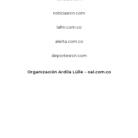
noticiasrcn.com
lafm.com.co
alerta.com.co
deportesrcn.com
Organización Ardila Lülle - oal.com.co