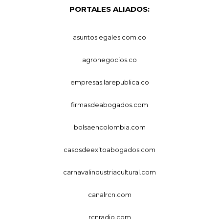
PORTALES ALIADOS:
asuntoslegales.com.co
agronegocios.co
empresas.larepublica.co
firmasdeabogados.com
bolsaencolombia.com
casosdeexitoabogados.com
carnavalindustriacultural.com
canalrcn.com
rcnradio.com