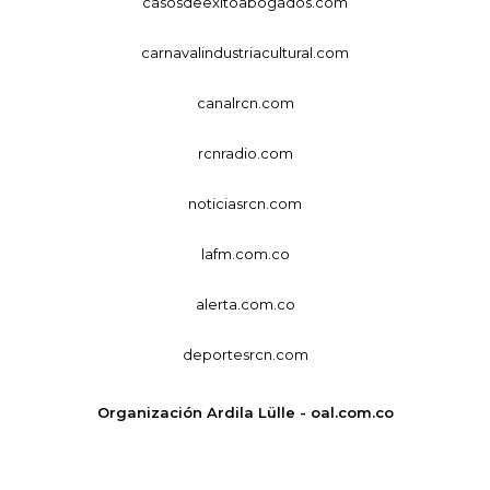
casosdeexitoabogados.com
carnavalindustriacultural.com
canalrcn.com
rcnradio.com
noticiasrcn.com
lafm.com.co
alerta.com.co
deportesrcn.com
Organización Ardila Lülle - oal.com.co