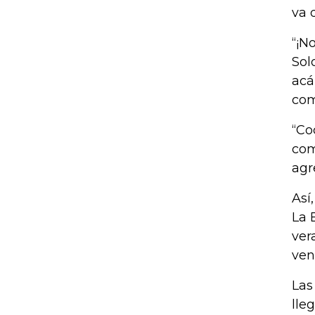
va 
“¡N
Sol
acá
com
“Co
com
agr
Así
La 
ver
ven
Las
lle