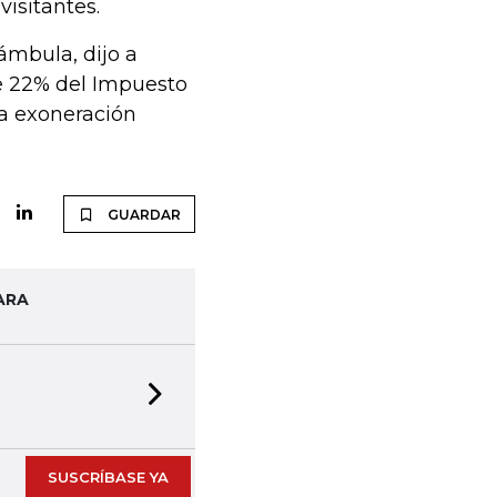
visitantes.
ámbula, dijo a
e 22% del Impuesto
la exoneración
GUARDAR
ARA
Next slide
SUSCRÍBASE YA