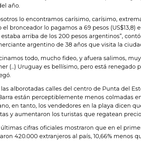
del año.
osotros lo encontramos carísimo, carísimo, extre
o el bronceador lo pagamos a 69 pesos (US$13,8) 
 estaba arriba de los 200 pesos argentinos”, cont
erciante argentino de 38 años que visita la ciuda
cinamos todo, mucho fideo, y afuera salimos, mu
er (...) Uruguay es bellísimo, pero está renegado po
egó.
, las alborotadas calles del centro de Punta del Est
Barra están perceptiblemente menos colmadas en
ano, en tanto, los vendedores en la playa dicen qu
tas y aumentaron los turistas que regatean precio
 últimas cifras oficiales mostraron que en el prim
garon 420.000 extranjeros al país, 10,66% menos q