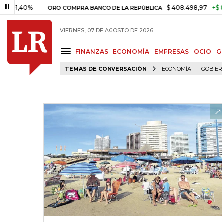
0%
$ 408.498,97
+$ 8.753,81
ORO COMPRA BANCO DE LA REPÚBLICA
VIERNES, 07 DE AGOSTO DE 2026
FINANZAS
ECONOMÍA
EMPRESAS
OCIO
G
TEMAS DE CONVERSACIÓN
ECONOMÍA
GOBIE