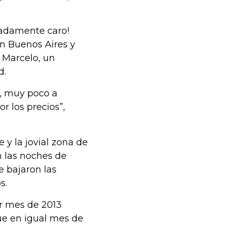
madamente caro!
en Buenos Aires y
ó Marcelo, un
d.
y, muy poco a
r los precios”,
e y la jovial zona de
 las noches de
e bajaron las
s.
er mes de 2013
ue en igual mes de