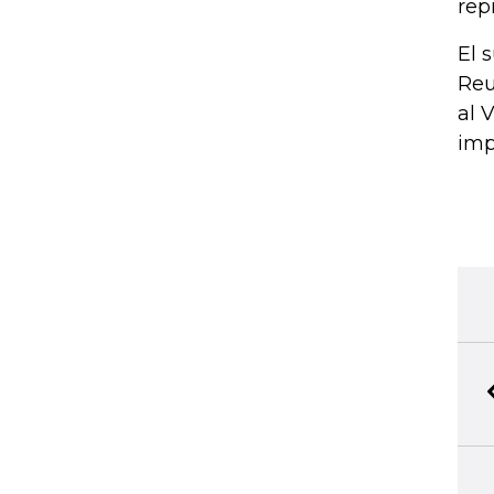
rep
El 
Reu
al 
imp