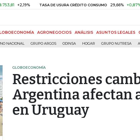
+2,19%
29,66%
+0,87%
+3,02
TASA DE USURA CRÉDITO CONSUMO
LOBOECONOMÍA
AGRONEGOCIOS
ANÁLISIS
ASUNTOS LEGALES
RNO NACIONAL
GRUPO ARGOS
ODINSA
HOGAR
GRUPO NUTRESA
A
GLOBOECONOMÍA
Restricciones camb
Argentina afectan a
en Uruguay