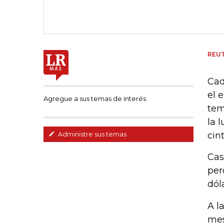
REU
Cad
el 
Agregue a sus temas de interés
tem
la 
cin
Administre sus temas
Cas
per
dól
A l
mes