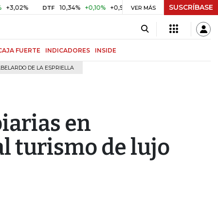
SUSCRÍBASE
%
10,34%
+0,10%
+0,98%
$ 416,91
+$ 0,05
+0,01%
DTF
UVR
VER MÁS
CAJA FUERTE
INDICADORES
INSIDE
BELARDO DE LA ESPRIELLA
iarias en
l turismo de lujo