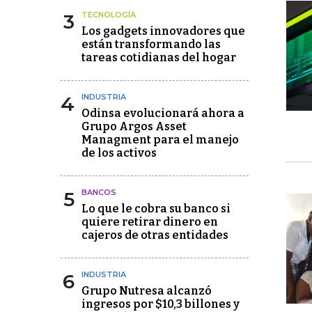
3
TECNOLOGÍA
Los gadgets innovadores que
están transformando las
tareas cotidianas del hogar
4
INDUSTRIA
Odinsa evolucionará ahora a
Grupo Argos Asset
Managment para el manejo
de los activos
5
BANCOS
Lo que le cobra su banco si
quiere retirar dinero en
cajeros de otras entidades
6
INDUSTRIA
Grupo Nutresa alcanzó
ingresos por $10,3 billones y