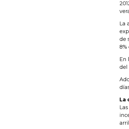
201
ver
La 
exp
de 
8% 
En 
del
Adq
día
La 
Las
inc
arr