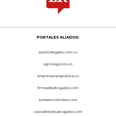
PORTALES ALIADOS:
asuntoslegales.com.co
agronegocios.co
empresas.larepublica.co
firmasdeabogados.com
bolsaencolombia.com
casosdeexitoabogados.com