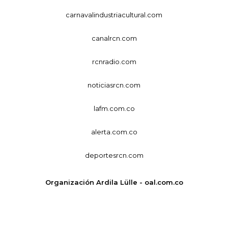
carnavalindustriacultural.com
canalrcn.com
rcnradio.com
noticiasrcn.com
lafm.com.co
alerta.com.co
deportesrcn.com
Organización Ardila Lülle - oal.com.co