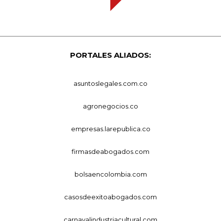
PORTALES ALIADOS:
asuntoslegales.com.co
agronegocios.co
empresas.larepublica.co
firmasdeabogados.com
bolsaencolombia.com
casosdeexitoabogados.com
carnavalindustriacultural.com