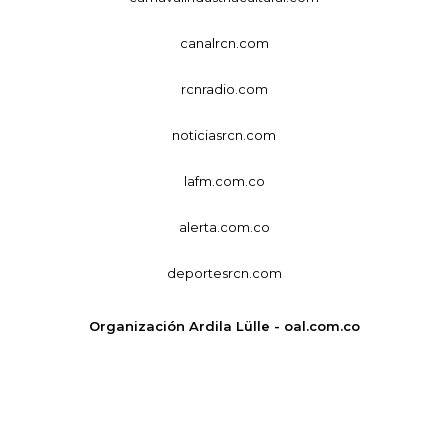
canalrcn.com
rcnradio.com
noticiasrcn.com
lafm.com.co
alerta.com.co
deportesrcn.com
Organización Ardila Lülle - oal.com.co