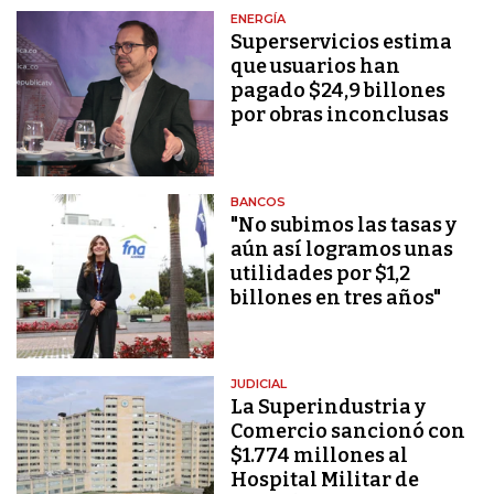
ENERGÍA
Superservicios estima
que usuarios han
pagado $24,9 billones
por obras inconclusas
BANCOS
"No subimos las tasas y
aún así logramos unas
utilidades por $1,2
billones en tres años"
JUDICIAL
La Superindustria y
Comercio sancionó con
$1.774 millones al
Hospital Militar de