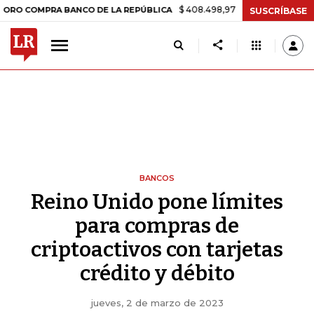
$ 408.498,97
+$ 8.753,81
+2,19%
PRA BANCO DE LA REPÚBLICA
T
SUSCRÍBASE
BANCOS
Reino Unido pone límites
para compras de
criptoactivos con tarjetas
crédito y débito
jueves, 2 de marzo de 2023