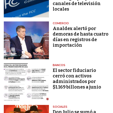
canales de televisión
locales
COMERCIO
Analdex alertó por
demoras de hasta cuatro
días en registros de
importación
BANCOS
El sector fiduciario
cerró con activos
administrados por
$1.169 billones a junio
SOCIALES
Don Julio se sumó a