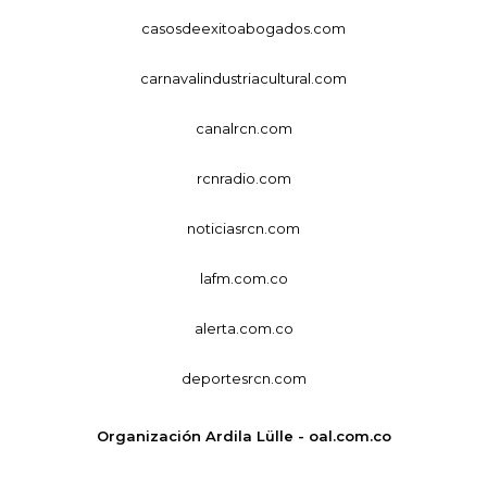
casosdeexitoabogados.com
carnavalindustriacultural.com
canalrcn.com
rcnradio.com
noticiasrcn.com
lafm.com.co
alerta.com.co
deportesrcn.com
Organización Ardila Lülle - oal.com.co