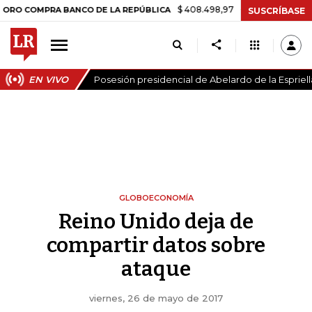
$ 408.498,97
+$ 8.753,81
+2,19%
PRA BANCO DE LA REPÚBLICA
T
SUSCRÍBASE
EN VIVO
Posesión presidencial de Abelardo de la Espriell
GLOBOECONOMÍA
Reino Unido deja de
compartir datos sobre
ataque
viernes, 26 de mayo de 2017