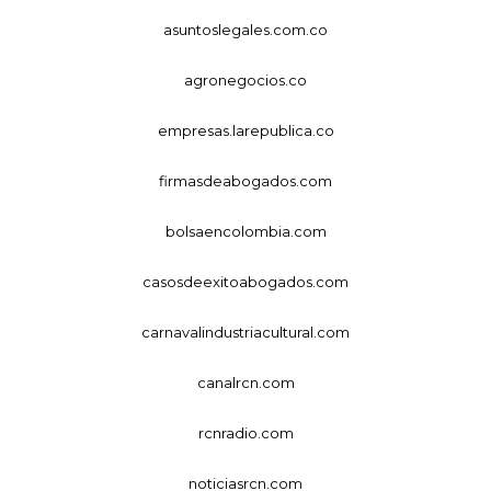
asuntoslegales.com.co
agronegocios.co
empresas.larepublica.co
firmasdeabogados.com
bolsaencolombia.com
casosdeexitoabogados.com
carnavalindustriacultural.com
canalrcn.com
rcnradio.com
noticiasrcn.com