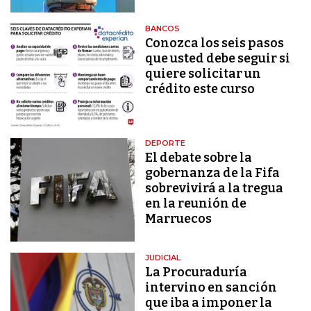
BANCOS
Conozca los seis pasos
que usted debe seguir si
quiere solicitar un
crédito este curso
DEPORTE
El debate sobre la
gobernanza de la Fifa
sobrevivirá a la tregua
en la reunión de
Marruecos
JUDICIAL
La Procuraduría
intervino en sanción
que iba a imponer la