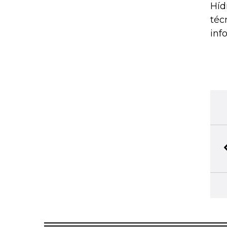
Híd
téc
inf