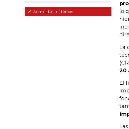
pro
lo 
Administre sus temas
híd
inc
dir
La 
téc
(CR
20 
El 
imp
fon
ta
imp
Las