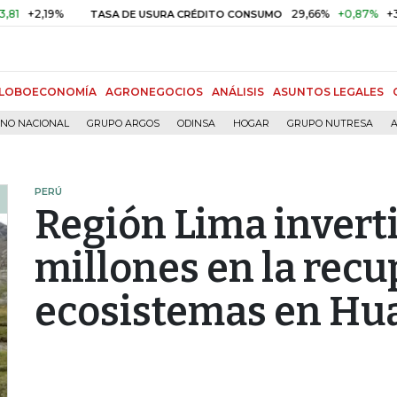
19%
29,66%
+0,87%
+3,02%
TASA DE USURA CRÉDITO CONSUMO
LOBOECONOMÍA
AGRONEGOCIOS
ANÁLISIS
ASUNTOS LEGALES
RNO NACIONAL
GRUPO ARGOS
ODINSA
HOGAR
GRUPO NUTRESA
A
PERÚ
Región Lima invert
millones en la rec
ecosistemas en Hu