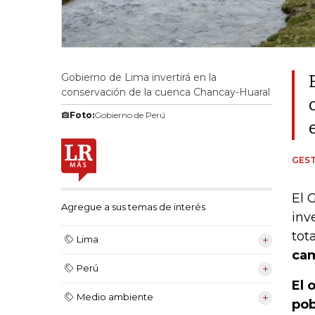
Gobierno de Lima invertirá en la
conservación de la cuenca Chancay-Huaral
Foto:
Gobierno de Perú
GEST
El 
Agregue a sus temas de interés
inv
tot
Lima
cam
Perú
El 
Medio ambiente
pob