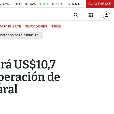
SUSCRÍBASE
10,34%
+0,10%
+0,98%
$ 416,91
+$ 0,05
+0,01%
DTF
UVR
VER MÁS
B
CAJA FUERTE
INDICADORES
INSIDE
BELARDO DE LA ESPRIELLA
irá US$10,7
uperación de
aral