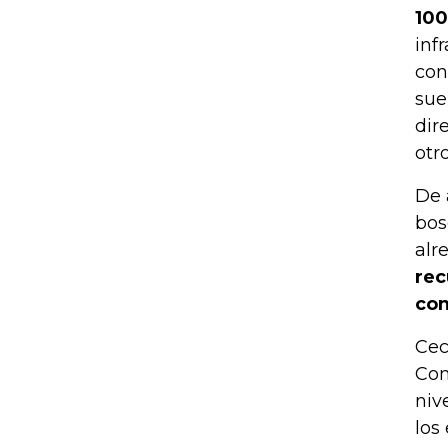
100
inf
con
sue
dir
otro
De 
bos
alr
rec
con
Cec
Con
niv
los