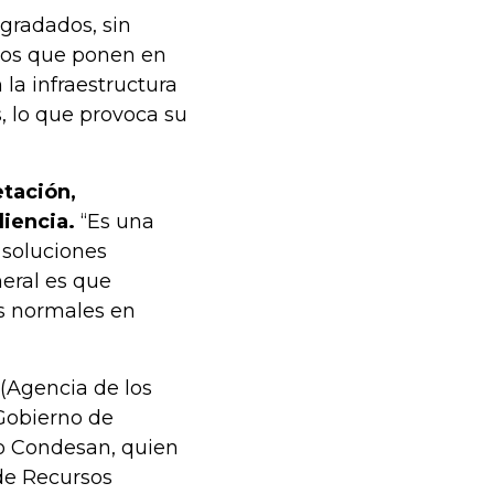
gradados, sin
ntos que ponen en
la infraestructura
s, lo que provoca su
etación,
liencia.
“Es una
 soluciones
neral es que
s normales en
(Agencia de los
 Gobierno de
io Condesan, quien
 de Recursos