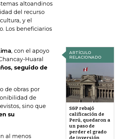
istemas altoandinos
lidad del recurso
ultura, y el
o. Los beneficiarios
Lima
, con el apoyo
ARTÍCULO
RELACIONADO
 Chancay-Huaral
 años, seguido de
o de obras por
onibilidad de
evistos, sino que
S&P rebajó
en su
calificación de
Perú, quedaron a
un paso de
perder el grado
rán al menos
de inversión