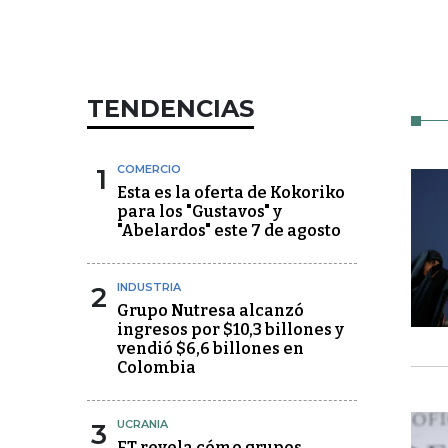
TENDENCIAS
1
COMERCIO
Esta es la oferta de Kokoriko
para los "Gustavos" y
"Abelardos" este 7 de agosto
2
INDUSTRIA
Grupo Nutresa alcanzó
ingresos por $10,3 billones y
vendió $6,6 billones en
Colombia
3
UCRANIA
FT revela cómo grupos