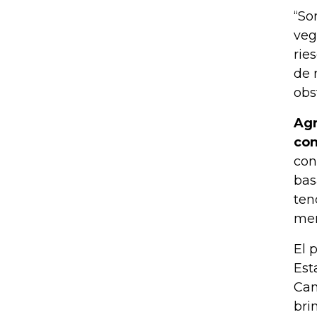
“So
veg
rie
de 
obs
Agr
con
con
bas
ten
men
El 
Est
Can
bri