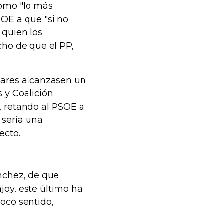
como "lo más
SOE a que "si no
 quien los
cho de que el PP,
lares alcanzasen un
 y Coalición
, retando al PSOE a
 sería una
ecto.
ánchez, de que
joy, este último ha
oco sentido,