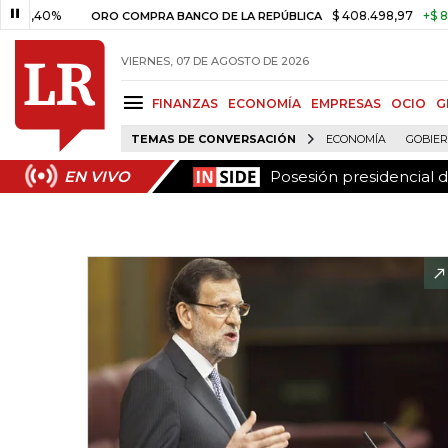
Posesión presidencial d
EN VIVO
0%
$ 408.498,97
+$ 8.753,81
ORO COMPRA BANCO DE LA REPÚBLICA
VIERNES, 07 DE AGOSTO DE 2026
FINANZAS
ECONOMÍA
EMPRESAS
OCIO
G
TEMAS DE CONVERSACIÓN
ECONOMÍA
GOBIE
Posesión presidencial d
EN VIVO