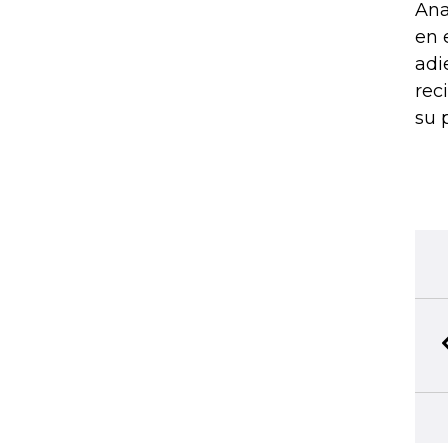
Ana
en 
adi
rec
su 