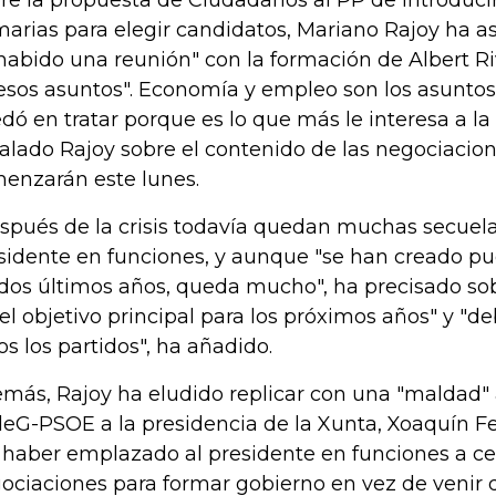
re la propuesta de Ciudadanos al PP de introducir
marias para elegir candidatos, Mariano Rajoy ha a
habido una reunión" con la formación de Albert Ri
esos asuntos". Economía y empleo son los asuntos
dó en tratar porque es lo que más le interesa a la
alado Rajoy sobre el contenido de las negociacio
enzarán este lunes.
spués de la crisis todavía quedan muchas secuelas"
sidente en funciones, y aunque "se han creado pu
 dos últimos años, queda mucho", ha precisado so
 el objetivo principal para los próximos años" y "de
os los partidos", ha añadido.
más, Rajoy ha eludido replicar con una "maldad" 
eG-PSOE a la presidencia de la Xunta, Xoaquín F
 haber emplazado al presidente en funciones a ce
ociaciones para formar gobierno en vez de venir 