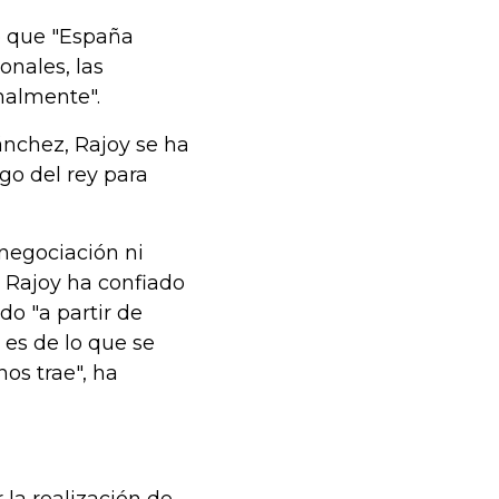
o que "España
onales, las
malmente".
ánchez, Rajoy se ha
go del rey para
 negociación ni
 Rajoy ha confiado
do "a partir de
 es de lo que se
os trae", ha