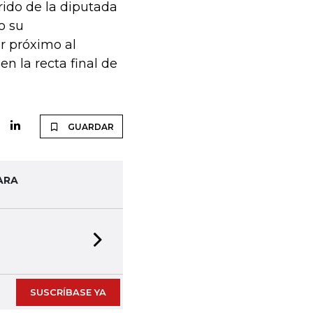
rido de la diputada
o su
r próximo al
n la recta final de
GUARDAR
ARA
Next slide
SUSCRÍBASE YA