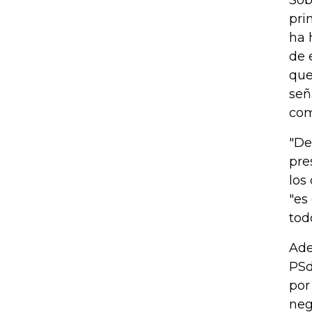
Sob
pri
ha 
de 
que
señ
com
"De
pre
los
"es
tod
Ade
PSd
por
neg