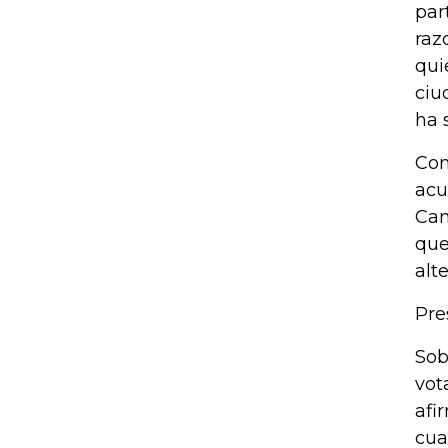
par
raz
qui
ciu
ha 
Com
acu
Can
que
alt
Pre
Sob
vot
afi
cua