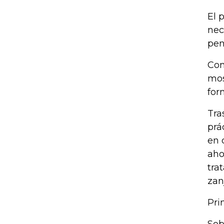
El 
nec
pen
Con
mos
for
Tra
prá
en 
aho
tra
zan
Pri