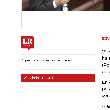
EXPA
"Si
ha 
Agregue a sus temas de interés
(Po
da 
Administre sus temas
En 
pos
sen
A e