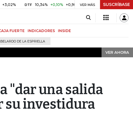
SUSCRÍBASE
VER AHORA
%
10,34%
+0,10%
+0,98%
$ 416,91
+$ 0,05
+0,01%
DTF
UVR
VER MÁS
CAJA FUERTE
INDICADORES
INSIDE
BELARDO DE LA ESPRIELLA
VER AHORA
a "dar una salida
r su investidura