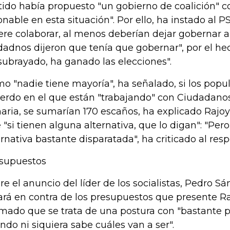
tido había propuesto "un gobierno de coalición" 
onable en esta situación". Por ello, ha instado al P
ere colaborar, al menos deberían dejar gobernar a
dadnos dijeron que tenía que gobernar", por el he
subrayado, ha ganado las elecciones".
o "nadie tiene mayoría", ha señalado, si los popu
erdo en el que están "trabajando" con Ciudadanos
aria, se sumarían 170 escaños, ha explicado Rajoy
 "si tienen alguna alternativa, que lo digan": "Pero
ernativa bastante disparatada", ha criticado al resp
supuestos
re el anuncio del líder de los socialistas, Pedro S
ará en contra de los presupuestos que presente Ra
rmado que se trata de una postura con "bastante p
ndo ni siquiera sabe cuáles van a ser".