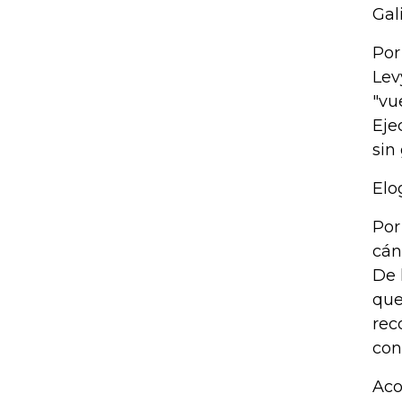
Gali
Por
Lev
"vu
Eje
sin
Elo
Por
cán
De 
que
rec
con
Aco