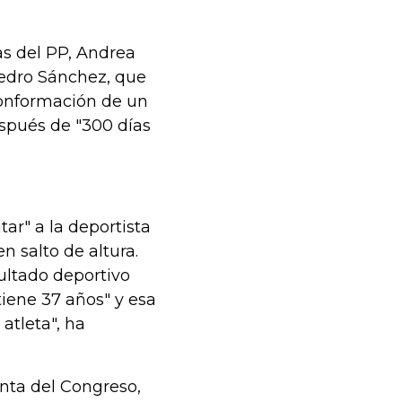
as del PP, Andrea
Pedro Sánchez, que
conformación de un
espués de "300 días
ar" a la deportista
n salto de altura.
ultado deportivo
iene 37 años" y esa
atleta", ha
nta del Congreso,