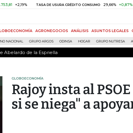
e Abelardo de la Espriella
+2,19%
29,66%
+0,87%
+3,02
TASA DE USURA CRÉDITO CONSUMO
LOBOECONOMÍA
AGRONEGOCIOS
ANÁLISIS
ASUNTOS LEGALES
RNO NACIONAL
GRUPO ARGOS
ODINSA
HOGAR
GRUPO NUTRESA
A
e Abelardo de la Espriella
GLOBOECONOMÍA
Rajoy insta al PSOE 
si se niega" a apoya