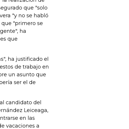
 la realización de
segurado que "solo
vera "y no se habló
 que "primero se
 gente", ha
nes que
, ha justificado el
estos de trabajo en
bre un asunto que
bería ser el de
al candidato del
ernández Leiceaga,
ntrarse en las
de vacaciones a