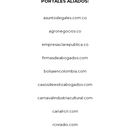
PORTALES ALIADOS:
asuntoslegales.com.co
agronegocios.co
empresas.larepublica.co
firmasdeabogados.com
bolsaencolombia.com
casosdeexitoabogados.com
carnavalindustriacultural.com
canalrcn.com
rcnradio.com