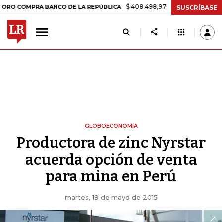
$ 408.498,97
+$ 8.753,81
+2,19%
MPRA BANCO DE LA REPÚBLICA
SUSCRÍBASE
GLOBOECONOMÍA
Productora de zinc Nyrstar
acuerda opción de venta
para mina en Perú
martes, 19 de mayo de 2015