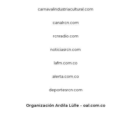
carnavalindustriacultural.com
canalrcn.com
rcnradio.com
noticiasrcn.com
lafm.com.co
alerta.com.co
deportesrcn.com
Organización Ardila Lülle - oal.com.co