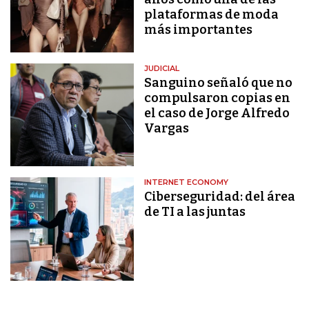
plataformas de moda
más importantes
JUDICIAL
Sanguino señaló que no
compulsaron copias en
el caso de Jorge Alfredo
Vargas
INTERNET ECONOMY
Ciberseguridad: del área
de TI a las juntas