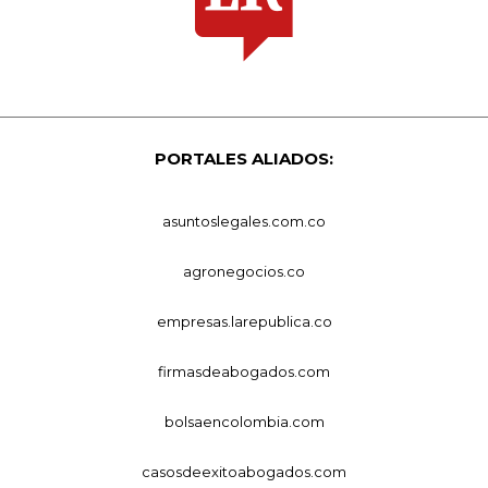
PORTALES ALIADOS:
asuntoslegales.com.co
agronegocios.co
empresas.larepublica.co
firmasdeabogados.com
bolsaencolombia.com
casosdeexitoabogados.com